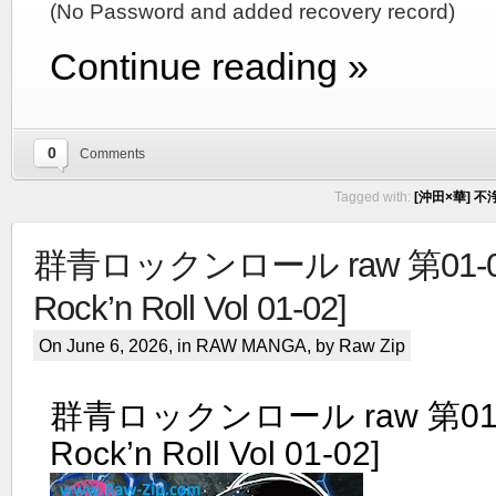
(No Password and added recovery record)
Continue reading »
0
Comments
Tagged with:
[沖田×華] 不浄
群青ロックンロール raw 第01-02
Rock’n Roll Vol 01-02]
On June 6, 2026, in
RAW MANGA
, by Raw Zip
群青ロックンロール raw 第01-0
Rock’n Roll Vol 01-02]