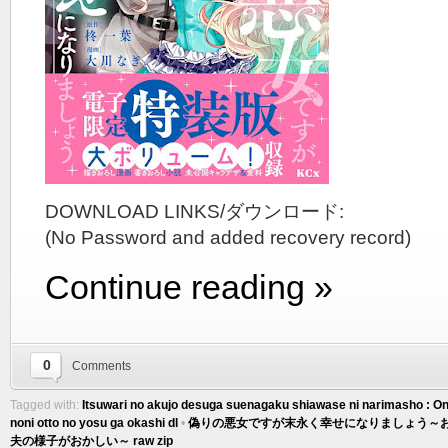
DOWNLOAD LINKS/ダウンロード:
(No Password and added recovery record)
Continue reading »
0
Comments
Tagged with:
Itsuwari no akujo desuga suenagaku shiawase ni narimasho : Onoz
noni otto no yosu ga okashi dl
•
偽りの悪女ですが末永く幸せになりましょう～お
夫の様子がおかしい～ raw zip