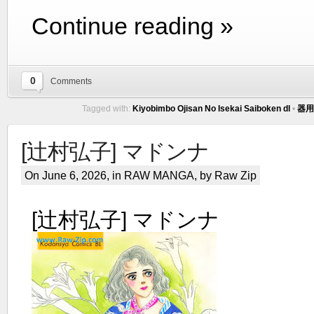
Continue reading »
0
Comments
Tagged with:
Kiyobimbo Ojisan No Isekai Saiboken dl
•
器用
[辻村弘子] マドンナ
On June 6, 2026, in
RAW MANGA
, by Raw Zip
[辻村弘子] マドンナ