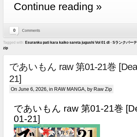
Continue reading »
0
Comments
Tagged with:
Esuranku pati kara kaiko sareta jugushi Vol 01 dl
•
Sランクパーテ
zip
であいもん raw 第01-21巻 [Deaim
21]
On June 6, 2026, in
RAW MANGA
, by Raw Zip
であいもん raw 第01-21巻 [Dea
01-21]