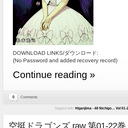
DOWNLOAD LINKS/ダウンロード:
(No Password and added recovery record)
Continue reading »
0
Comments
Tagged with:
Higanjima - 48 Nichigo… Vol 01-2
空挺ドラゴンズ raw 第01-22巻 [K