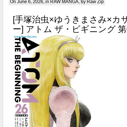
On June 6, 2026, in
RAW MANGA
, by Raw Zip
[手塚治虫×ゆうきまさみ×カ
ー] アトム ザ・ビギニング 第0