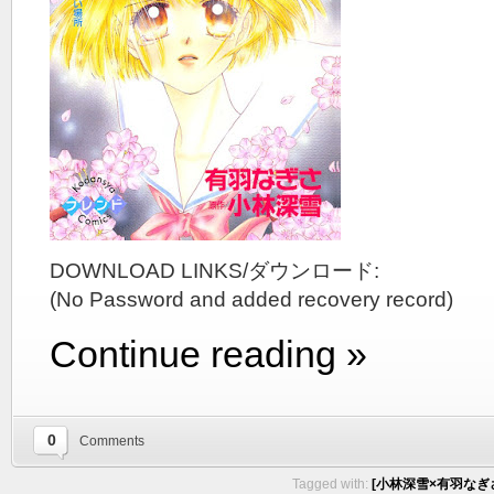
DOWNLOAD LINKS/ダウンロード:
(No Password and added recovery record)
Continue reading »
0
Comments
Tagged with:
[小林深雪×有羽なぎさ]