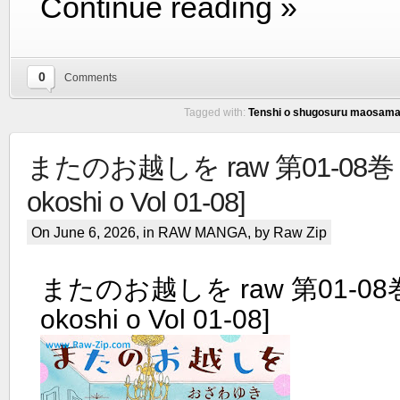
Continue reading »
0
Comments
Tagged with:
Tenshi o shugosuru maosama
またのお越しを raw 第01-08巻 [M
okoshi o Vol 01-08]
On June 6, 2026, in
RAW MANGA
, by Raw Zip
またのお越しを raw 第01-08巻 
okoshi o Vol 01-08]