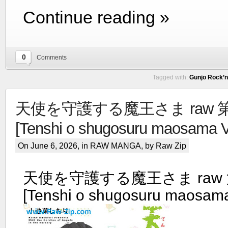
Continue reading »
0
Comments
Tagged with:
Gunjo Rock’n 
天使を守護する魔王さま raw 第0
[Tenshi o shugosuru maosama V
On June 6, 2026, in
RAW MANGA
, by Raw Zip
天使を守護する魔王さま raw 第
[Tenshi o shugosuru maosama