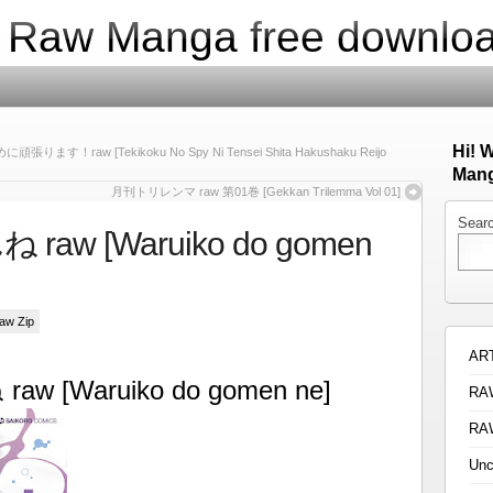
| Raw Manga free downlo
Hi! 
 [Tekikoku No Spy Ni Tensei Shita Hakushaku Reijo
Mang
月刊トリレンマ raw 第01巻 [Gekkan Trilemma Vol 01]
Sear
w [Waruiko do gomen
Raw Zip
AR
[Waruiko do gomen ne]
RA
RA
Unc