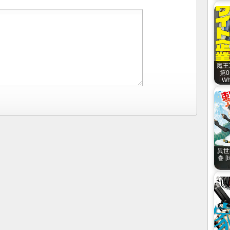
魔王
第0
Wh
異世界
巻 [I