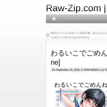
Raw-Zip.com 
敵国のスパイに転生した伯爵令嬢、振られるために頑張ります！raw
Furareru Tame Ni Gambarimasu]
わるいこでごめんね ra
ne]
On September 29, 2025, in
RAW MANGA
, by 
わるいこでごめんね raw 