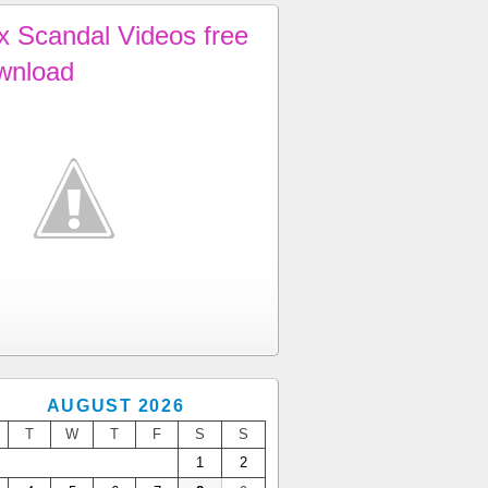
x Scandal Videos free
wnload
AUGUST 2026
T
W
T
F
S
S
1
2