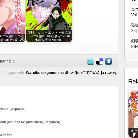
ゴブ
Vol
監獄
28]
虐殺ハッピーエンド～蒼の章
raw 第01-25巻
～raw 第01-06巻 [Gyakusa
jimari Vol 01-25]
Happy End Aoi no…
銀魂
FIN
haring it!
Tagged with:
Waruiko do gomen ne dl
•
わるいこでごめんね raw zip
Rel
Name (required)
Mail (will not be published) (required)
えっ
[E
Website