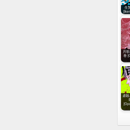
生贄
[Ike
月歌の
巻 [G
虐殺
[Gy