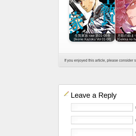
生贄家族 raw 第01-08巻
月歌の始まり 
[Ikenie Kazoku Vol 01-08]
[Gekka no ha
If you enjoyed this article, please consider s
Leave a Reply