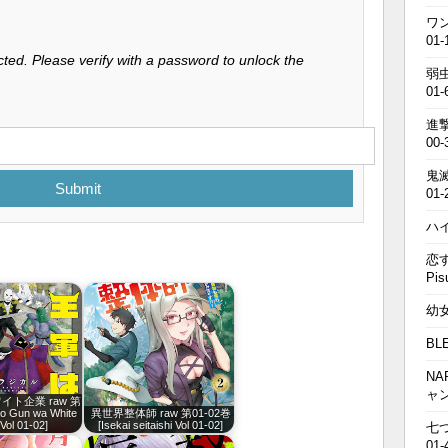
ワン
01-
ted. Please verify with a password to unlock the
弱虫
01-
進撃の
00-
鬼滅の
Submit
01-
ハイキ
恋す
Pis
幼女戦
BL
NA
ャ
ト企業 raw 第
o Gun wa White
異世界整体師 raw 第01-02巻
Vol 01-02]
[Isekai seitaishi Vol 01-02]
七つの
01-