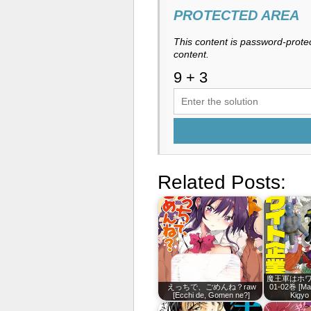
PROTECTED AREA
This content is password-protec
content.
Related Posts:
魔王軍はホワイ
えっちで、ごめんね？raw
01-02巻 [Ma
[Ecchi de, Gomen ne?]
Kigyo 