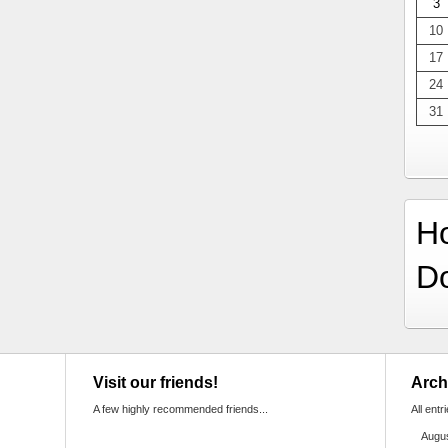
3
10
17
24
31
H
D
Visit our friends!
Arch
A few highly recommended friends...
All entr
Augu