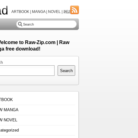
ad
ARTBOOK | MANGA | NOVEL | 雑誌
Welcome to Raw-Zip.com | Raw
a free download!
ch
Search
TBOOK
W MANGA
W NOVEL
ategorized