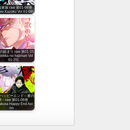
家族 raw 第01-08巻
nie Kazoku Vol 01-08]
始まり raw 第01-25
ekka no hajimari Vol
01-25]
ハッピーエンド～蒼の
章～raw 第01-06巻
akusa Happy End Aoi
no…