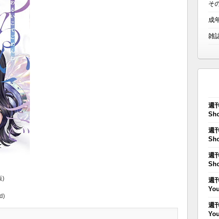
そ
成
雑
週刊
Sho
週刊
Sho
週刊
Sho
)
週刊
You
d)
週刊
You