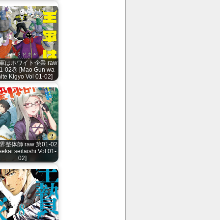
軍はホワイト企業 raw
1-02巻 [Mao Gun wa
ite Kigyo Vol 01-02]
整体師 raw 第01-02
sekai seitaishi Vol 01-
02]