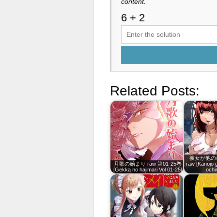
content.
Related Posts:
彼女が他の
月歌の始まり raw 第01-25巻
raw [Kanojo 
[Gekka no hajimari Vol 01-25]
ochi