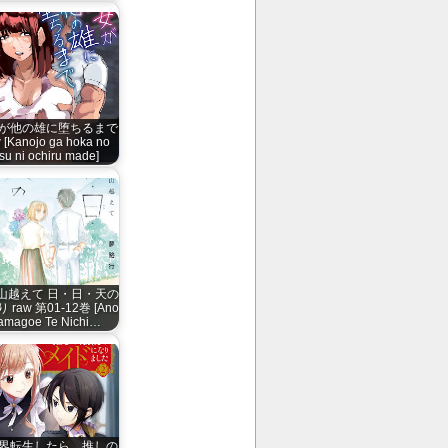
が他の雄に堕ちるまで
 [Kanojo ga hoka no
su ni ochiru made]
山越えて 日・日・天の
 raw 第01-12巻 [Ano
amagoe Te Nichi…
界転生したら、推しの