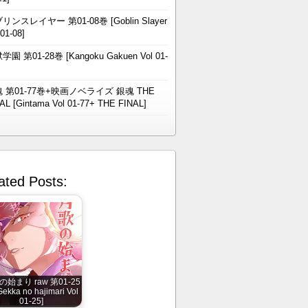
リンスレイヤー 第01-08巻 [Goblin Slayer
 01-08]
学園 第01-28巻 [Kangoku Gakuen Vol 01-
 第01-77巻+映画ノベライズ 銀魂 THE
AL [Gintama Vol 01-77+ THE FINAL]
ated Posts:
始まり raw 第01-25
ekka no hajimari Vol
01-25]