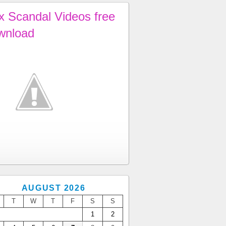
x Scandal Videos free
wnload
AUGUST 2026
T
W
T
F
S
S
1
2