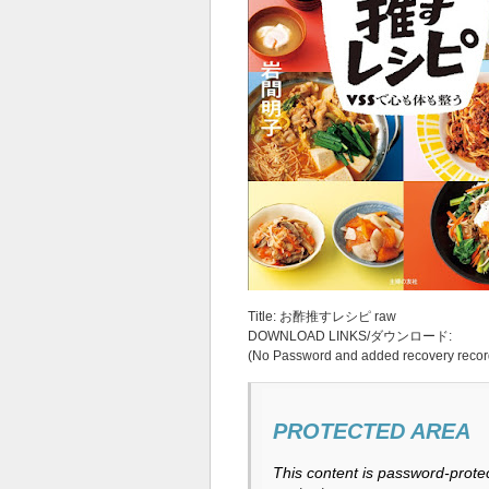
Title: お酢推すレシピ raw
DOWNLOAD LINKS/ダウンロード:
(No Password and added recovery recor
PROTECTED AREA
This content is password-protec