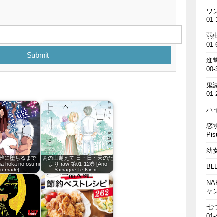
ワン
01-
弱虫
01-
Submit
進撃の
00-
鬼滅の
01-
ハイキ
恋す
Pis
幼女戦
雄に堕ちるまで
あの山越えて 日・日・天のた
ga hoka no osu ni
より raw 第01-12巻 [Ano
BL
ru made]
Yamagoe Te Nichi…
NA
ャ
七つの
01-