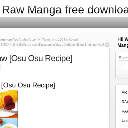
| Raw Manga free downlo
Hi! 
Wo Anshin Anzen Ni Tanoshimu 100 No Kotsu]
日本書紀の本 raw [Kurabete Wakaru Kojiki to Nihon Shoki no Hon]
Mang
Osu Osu Recipe]
Sear
su Osu Recipe]
AR
RA
RA
Unc