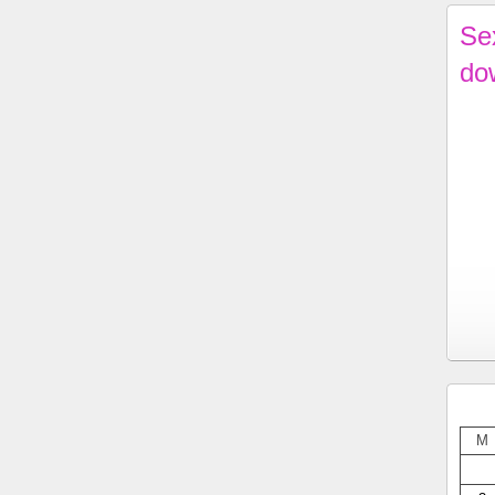
Se
do
M