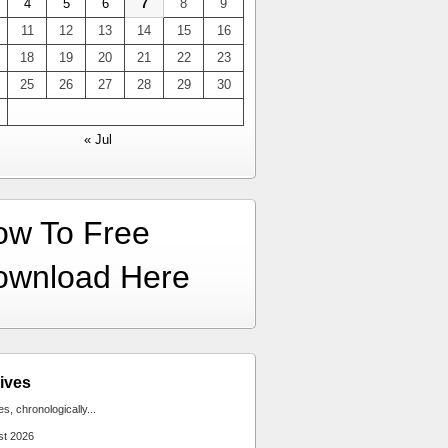
4
5
6
7
8
9
11
12
13
14
15
16
18
19
20
21
22
23
25
26
27
28
29
30
« Jul
ow To Free
ownload Here
ives
ies, chronologically...
st 2026