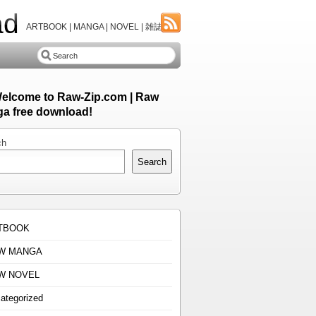
ad
ARTBOOK | MANGA | NOVEL | 雑誌
Welcome to Raw-Zip.com | Raw
a free download!
ch
Search
TBOOK
W MANGA
W NOVEL
ategorized