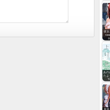
彼女
raw
o
あの
たより
Y
異世