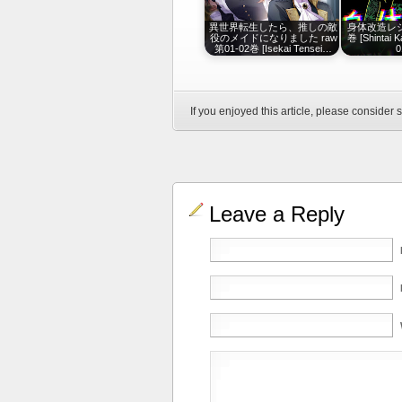
異世界転生したら、推しの敵
身体改造レシピ
役のメイドになりました raw
巻 [Shintai K
第01-02巻 [Isekai Tensei…
0
If you enjoyed this article, please consider s
Leave a Reply