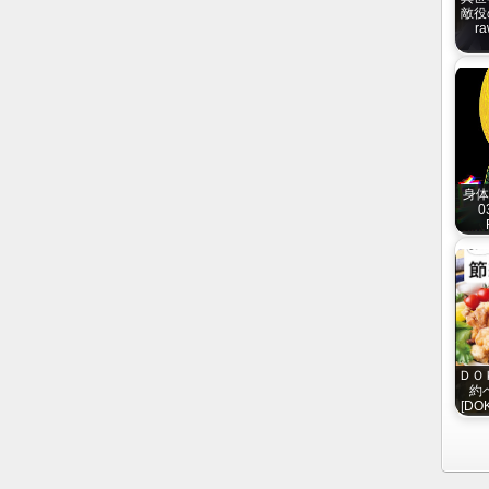
敵役
ra
身体
0
ＤＯ
約ベ
[DOK