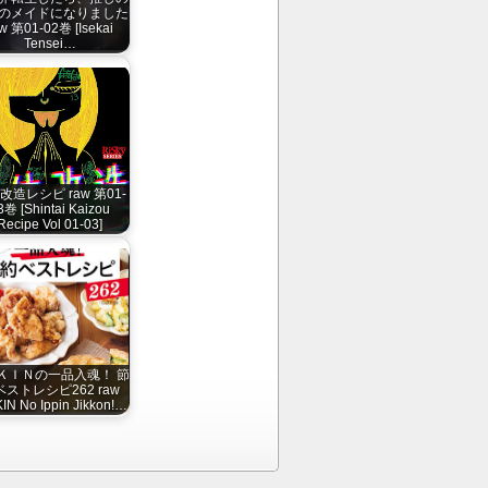
のメイドになりました
w 第01-02巻 [Isekai
Tensei…
改造レシピ raw 第01-
3巻 [Shintai Kaizou
Recipe Vol 01-03]
ＫＩＮの一品入魂！ 節
ストレシピ262 raw
IN No Ippin Jikkon!…