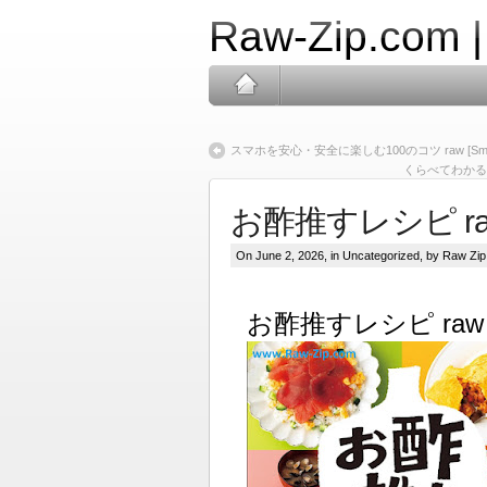
Raw-Zip.com 
スマホを安心・安全に楽しむ100のコツ raw [Smartphone 
くらべてわかる古事記と
お酢推すレシピ raw [
On June 2, 2026, in Uncategorized, by Raw Zip
お酢推すレシピ raw [O