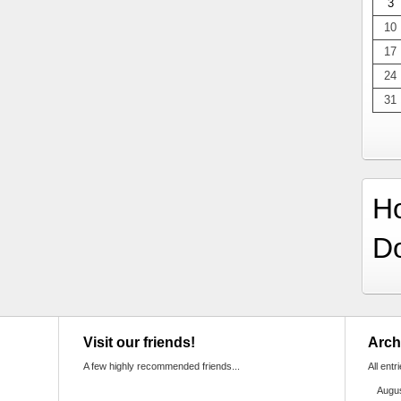
3
10
17
24
31
H
D
Visit our friends!
Arch
A few highly recommended friends...
All entr
Augu