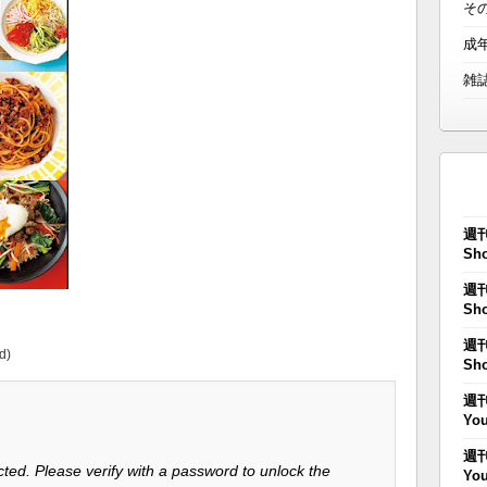
そ
成
雑
週刊
Sho
週刊
Sho
週刊
d)
Sho
週刊
You
週刊
ted. Please verify with a password to unlock the
You