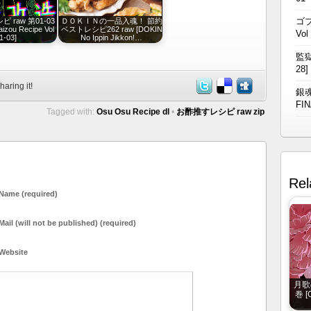
ゴブ
 raw 第01-03
ＤＯＫＩＮの一品入魂！ 節約
aizou Recipe Vol
ベストレシピ262 raw [DOKIN
Vol
1-03]
No Ippin Jikkon!…
監獄
28]
haring it!
銀魂
FIN
Tagged with:
Osu Osu Recipe dl
•
お酢推すレシピ raw zip
Rel
Name (required)
Mail (will not be published) (required)
Website
月歌の
巻 [G