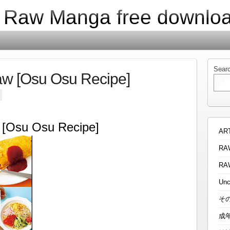
| Raw Manga free downlo
Sear
Osu Osu Recipe]
su Osu Recipe]
AR
RA
RA
Unc
そ
成