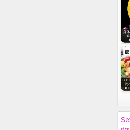
身体
0
ＤＯ
約ベ
[DOK
Se
do