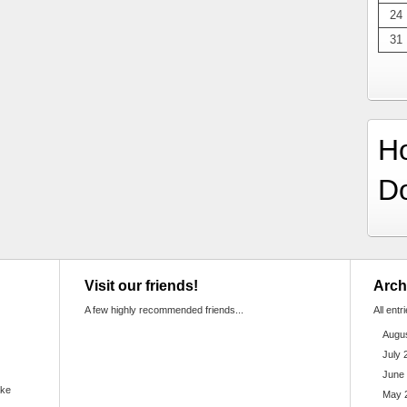
24
31
H
D
Visit our friends!
Arch
A few highly recommended friends...
All entr
Augu
July 
June
ake
May 