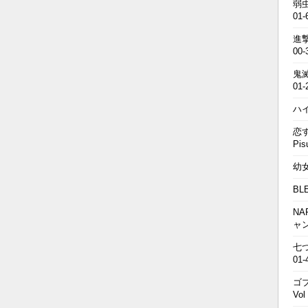
弱虫
01-
進撃の
00-
鬼滅の
01-
ハイキ
恋す
Pis
幼女戦
BL
NA
ャ
七つの
01-
ゴブ
Vol