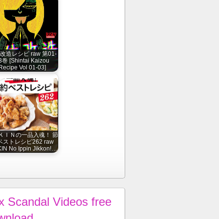
改造レシピ raw 第01-
3巻 [Shintai Kaizou
Recipe Vol 01-03]
ＫＩＮの一品入魂！ 節
ストレシピ262 raw
IN No Ippin Jikkon!…
x Scandal Videos free
wnload