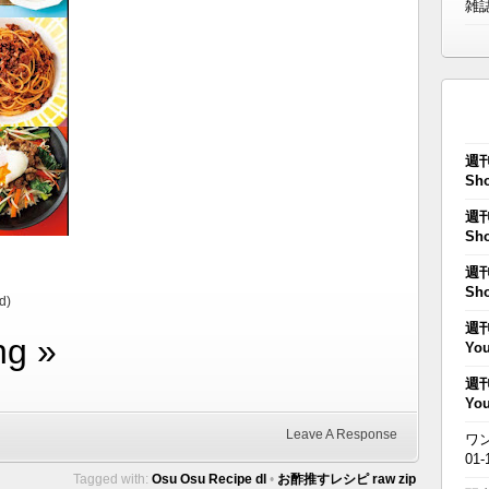
雑
週刊
Sho
週刊
Sho
週刊
Sho
d)
週刊
ng »
You
週刊
You
Leave A Response
ワン
01-
Tagged with:
Osu Osu Recipe dl
•
お酢推すレシピ raw zip