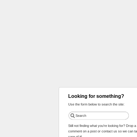
Looking for something?
Use the form below to search the site:
Still not finding what you're looking for? Drop a
comment on a post or contact us so we can t
care of it!