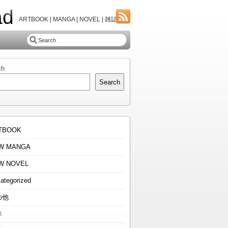
ad
ARTBOOK | MANGA | NOVEL | 雑誌
ch
Search
TBOOK
W MANGA
W NOVEL
ategorized
の他
年