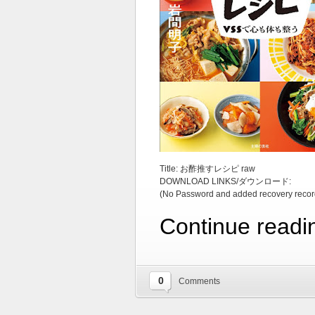
Title: お酢推すレシピ raw
DOWNLOAD LINKS/ダウンロード:
(No Password and added recovery recor
Continue readi
0
Comments