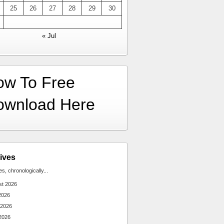
25
26
27
28
29
30
« Jul
ow To Free
ownload Here
ives
ies, chronologically...
st 2026
2026
 2026
2026