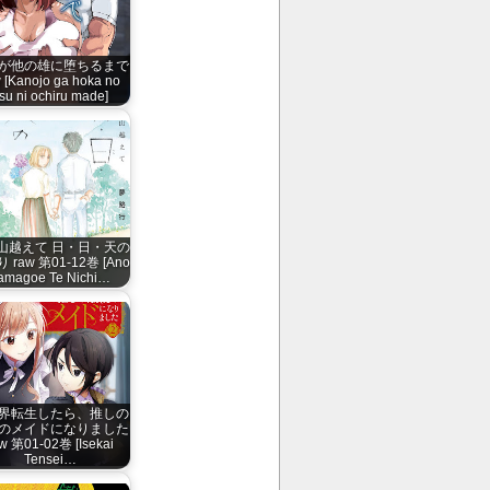
が他の雄に堕ちるまで
 [Kanojo ga hoka no
su ni ochiru made]
山越えて 日・日・天の
 raw 第01-12巻 [Ano
amagoe Te Nichi…
界転生したら、推しの
のメイドになりました
w 第01-02巻 [Isekai
Tensei…