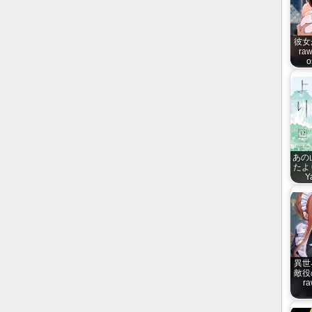
彼女
raw
o
あの
たより
Y
異世
敵役
ra