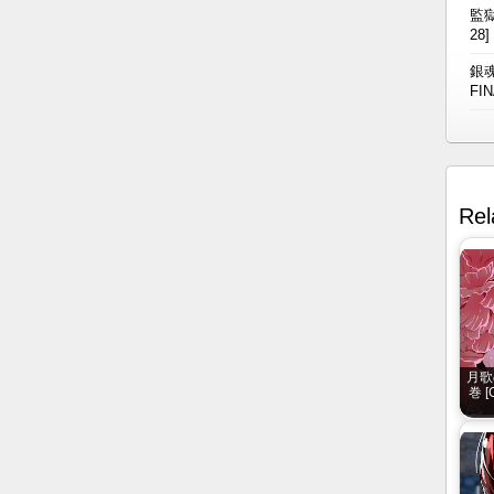
監獄
28]
銀魂
FIN
Rel
月歌の
巻 [G