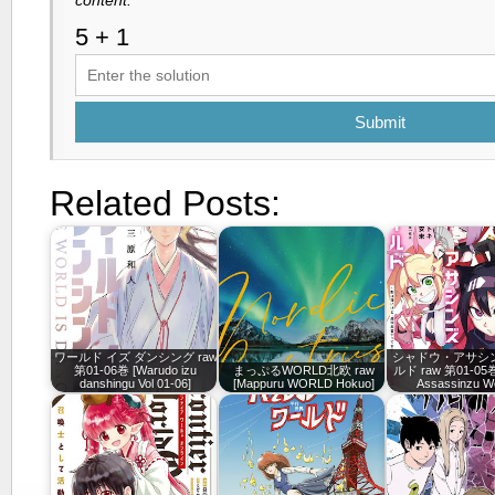
content.
Submit
Related Posts:
ワールド イズ ダンシング raw
シャドウ・アサシ
第01-06巻 [Warudo izu
まっぷるWORLD北欧 raw
ルド raw 第01-05巻
danshingu Vol 01-06]
[Mappuru WORLD Hokuo]
Assassinzu W