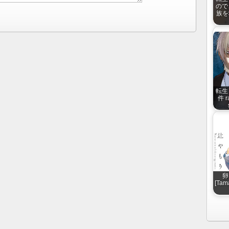
ので
族を救
転生
件 r
卵
[Tama