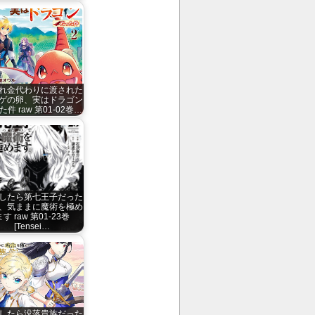
れ金代わりに渡された
ゲの卵、実はドラゴン
件 raw 第01-02巻…
したら第七王子だった
、気ままに魔術を極め
ます raw 第01-23巻
[Tensei…
したら没落貴族だった