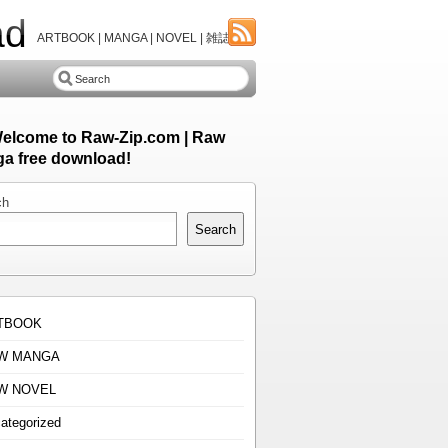
ad
ARTBOOK | MANGA | NOVEL | 雑誌
Welcome to Raw-Zip.com | Raw
a free download!
ch
Search
TBOOK
W MANGA
W NOVEL
ategorized