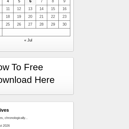
4
5
6
7
8
9
11
12
13
14
15
16
18
19
20
21
22
23
25
26
27
28
29
30
« Jul
ow To Free
ownload Here
ives
ies, chronologically...
st 2026