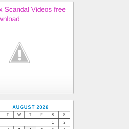
x Scandal Videos free
wnload
AUGUST 2026
T
W
T
F
S
S
1
2