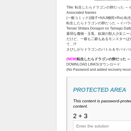
Title: 転生したらドラゴンの卵だった ～
Associated Names
(一般コミック)(猫子×NAJI柳田×Ri
転生したらドラゴンの卵だった ～イバ
Tensei Shitara Doragon no Tamago Datt
最弱な魔物・玉兎、奴隷の獣人少女ニー
だけど、一癖も二癖もあるモンスターば
て…!?
さびしがりドラゴンのバトル＆サバイバ
(NEW)
転生したらドラゴンの卵だった ～イ
DOWNLOAD LINKS/ダウンロード:
(No Password and added recovery recor
PROTECTED AREA
This content is password-protec
content.