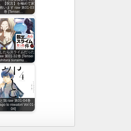
、【呪言】を極めて家
います raw 第01-03
巻 [Tensei…
したらスライムだった
aw 第01-32巻 [Tensei
shitara suraimu…
と鶏 raw 第01-04巻
go to niwatori Vol 01-
04]