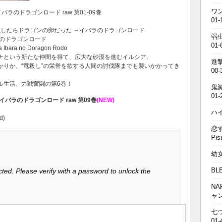
ワン
イバラのドラゴンロード raw 第01-09巻
01-
o) 転生したらドラゴンの卵だった ～イバラのドラゴンロード
弱虫
ラのドラゴンロード
01-
a Ibara no Doragon Rodo
ナという新たな仲間を得て、広大な砂漠を進むイルシア。
進撃の
かりか、“竜殺し”の栄誉を欲する人間の討伐隊までも襲いかかってき
00-
ル生活、力戦奮闘の第6巻！
鬼滅の
01-
バラのドラゴンロード raw 第09巻
(NEW)
ハイキ
d)
恋す
Pis
幼女戦
BL
ted. Please verify with a password to unlock the
NA
ャ
七つの
01-