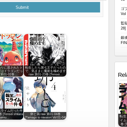
Submit
ゴブ
Vol
監獄
28]
銀魂
FIN
わりに渡されたト
転生したら第七王子だったの
実はドラゴンだっ
で、気ままに魔術を極めます
Rel
 第01-02巻…
raw 第01-23巻 [Tensei…
スライムだった件
 [Tensei shitara
卵と鶏 raw 第01-04巻
転生
raimu…
[Tamago to niwatori Vol 01-04]
イムだ
巻 [T