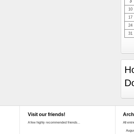
3
10
17
24
31
H
D
Visit our friends!
Arch
A few highly recommended friends...
All entr
Augu