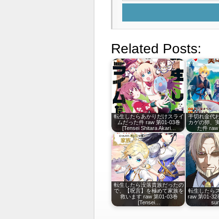
Related Posts:
転生したらあかりだけスライ
手切れ金代
ムだった件 raw 第01-03巻
カゲの卵、
[Tensei Shitara Akari…
た件 raw
転生したら没落貴族だったの
で、【呪言】を極めて家族を
転生したら
救います raw 第01-03巻
raw 第01-32巻
[Tensei…
su