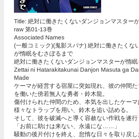
Title: 絶対に働きたくないダンジョンマスタ
raw 第01-13巻
Associated Names
(一般コミック)(鬼影スパナ) 絶対に働きたく
が惰眠をむさぼるまで
絶対に働きたくないダンジョンマスターが惰眠
Zettai ni Hatarakitakunai Danjon Masuta ga D
Made
ケーマが経営する宿屋に突如現れ、彼の仲間た
を働いた傍若無人な勇者・鈴木龍。
傷付けられた仲間のため、本気を出したケーマ
様々なトラップを用い、鈴木を追い詰める。
そして、彼を破滅へと導く容赦ない作戦を遂行
「お前に助けは来ない、永遠にな……」
騒動の後片付けを終え、怠惰な日々を取り戻し