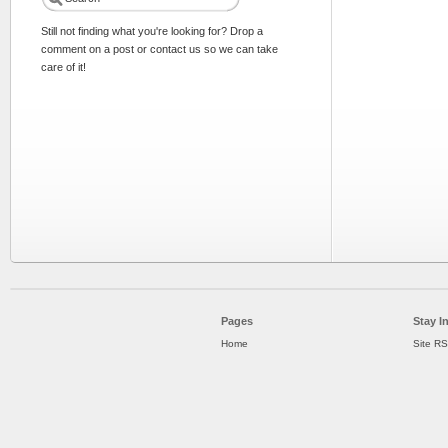
Still not finding what you're looking for? Drop a
comment on a post or contact us so we can take
care of it!
Pages
Stay I
Home
Site R