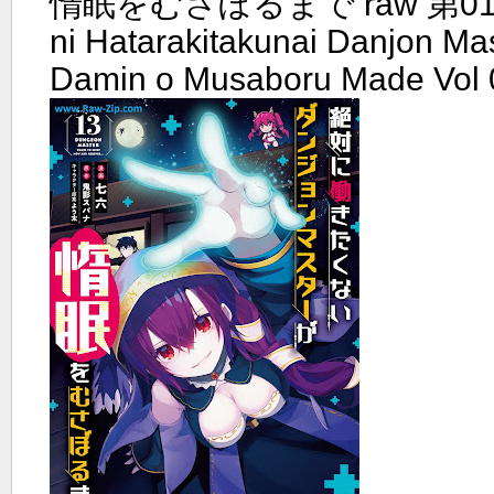
惰眠をむさぼるまで raw 第01-13
ni Hatarakitakunai Danjon Ma
Damin o Musaboru Made Vol 