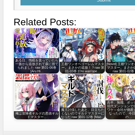
Related Posts:
ある日、惰眠を貪っていたら
一族から追放されて森に捨て
王都ワンオペゴーレムマスタ
[Novel] 王都ワ
られました raw 第01-06巻
ー。まさかの追放！？raw 第
マスター。まさか
[Aru Hi…
01-03巻 [Oto wan’ope…
raw 第01-02巻
高卒、無職、ボッ
現代ダンジョンで
魔王討伐したあと、目立ちた
ワケ～会社が倒産
俺は冒険者ギルドの悪徳ギル
くないのでギルドマスターに
なったので、今
ドマスター…
なった raw 第01-12巻 [Mao…
の…