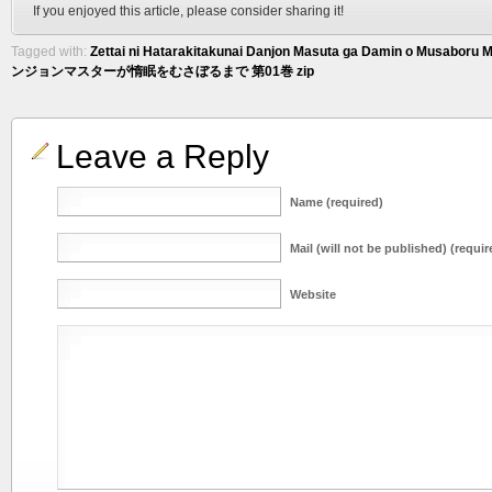
If you enjoyed this article, please consider sharing it!
Tagged with:
Zettai ni Hatarakitakunai Danjon Masuta ga Damin o Musaboru M
ンジョンマスターが惰眠をむさぼるまで 第01巻 zip
Leave a Reply
Name (required)
Mail (will not be published) (requir
Website