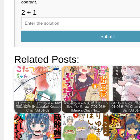
content.
Submit
Related Posts:
はばたけ！こたつちゃん raw
茉莉花ちゃんの好感度はぶっ
みいちゃんと山田さん
第01-02巻 [Habatake! Kotatsu
壊れている raw 第01-03巻
01-06巻 [Mi Chan 
Chan Vol 01-02]
[Marika Chan No…
San Vol 01-