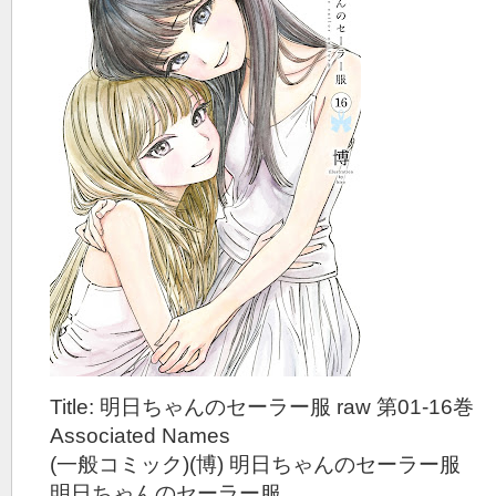
Title: 明日ちゃんのセーラー服 raw 第01-16巻
Associated Names
(一般コミック)(博) 明日ちゃんのセーラー服
明日ちゃんのセーラー服