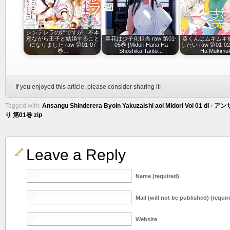
シンデレラの姉ですが、不本
意ながら王子と結婚すること
翠花は少子化担当 raw 第01-
葵くんはムキムキ
になりました raw 第01-07
05巻 [Midori Hana Ha
したい raw 第01-02巻
巻…
Shoshika Tanto…
Ha Mukimu
If you enjoyed this article, please consider sharing it!
Tagged with:
Ansangu Shinderera Byoin Yakuzaishi aoi Midori Vol 01 dl
•
アン
り 第01巻 zip
Leave a Reply
Name (required)
Mail (will not be published) (requir
Website