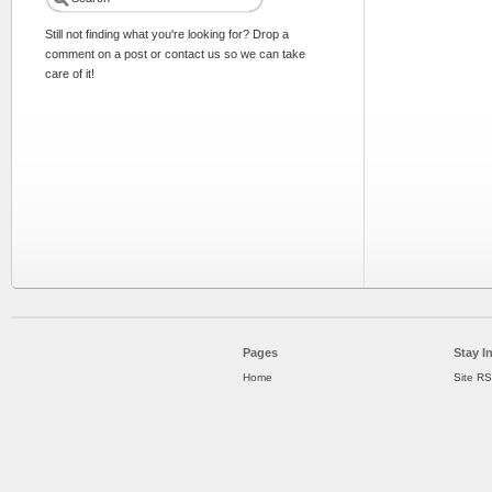
Still not finding what you're looking for? Drop a
comment on a post or contact us so we can take
care of it!
Pages
Stay I
Home
Site R