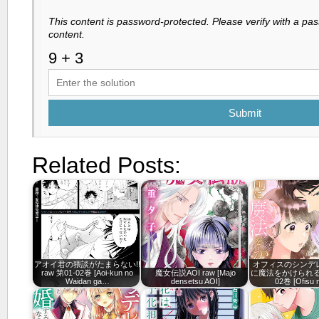
This content is password-protected. Please verify with a pa
content.
Submit
Related Posts:
アオイ君の猥談がたまらない!!
オフィスのシンデ
raw 第01-02巻 [Aoi-kun no
魔女伝説AOI raw [Majo
に魔法をかけられる r
Waidan ga…
densetsu AOI]
02巻 [Ofisu