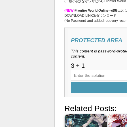
(一般小説)(ながワサビ64) Frontier Wor
(NEW)
Frontier World Online ‐召喚
DOWNLOAD LINKS/ダウンロード:
(No Password and added recovery recor
PROTECTED AREA
This content is password-protec
content.
Related Posts: