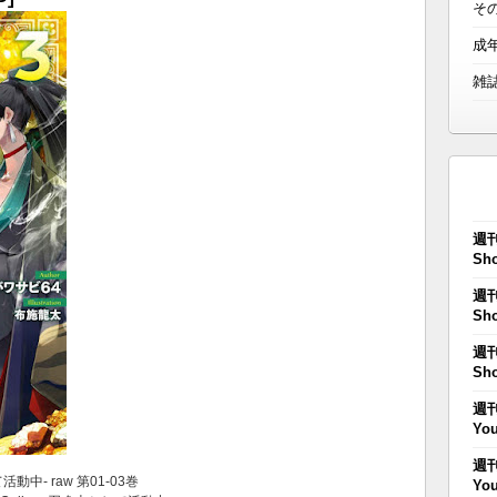
そ
成
雑
週刊
Sho
週刊
Sho
週刊
Sho
週刊
You
週刊
として活動中‐ raw 第01-03巻
You