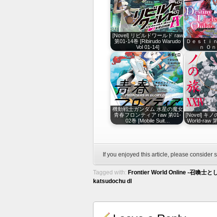
[Novel] リビルドワールド raw
第01-14巻 [Ribirudo Warudo
Ｄｅｓｔｉｎ
Vol 01-14]
ｎ Ｏ
機動戦士ガンダム 水星の魔女
青春フロンティア raw 第01-
[Novel] キノの
02巻 [Mobile Suit…
World-raw 
If you enjoyed this article, please consider s
Tagged with:
Frontier World Online ‐召喚士
katsudochu dl