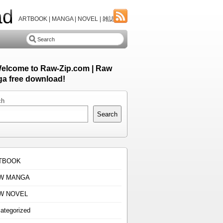
ad
ARTBOOK | MANGA | NOVEL | 雑誌
Welcome to Raw-Zip.com | Raw
a free download!
ch
Search
TBOOK
W MANGA
W NOVEL
ategorized