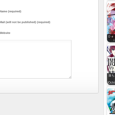
Name (required)
Mail (will not be published) (required)
Website
Ｄｅ
落ち
[Och