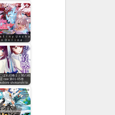
ｓｔｉｎｙ Ｕｎｃｈａ
ｉｎ Ｏｎｌｉｎｅ…
こぼれ召喚士と闇の精
霊 raw 第01-05巻
ikobore shokanshi to…