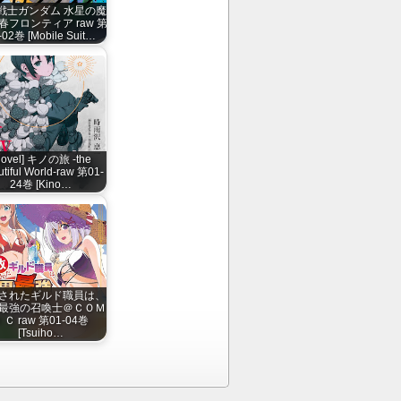
戦士ガンダム 水星の魔
春フロンティア raw 第
-02巻 [Mobile Suit…
Novel] キノの旅 -the
tiful World-raw 第01-
24巻 [Kino…
されたギルド職員は、
最強の召喚士＠ＣＯＭ
ＩＣ raw 第01-04巻
[Tsuiho…