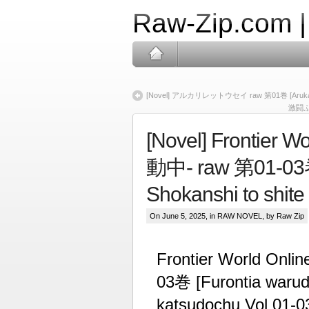
Raw-Zip.com 
[Novel] アルカリレットウセイ raw 第01巻 [Arukari re
激闘ふた
[Novel] Frontie
動中‐ raw 第01-03巻 
Shokanshi to shite
On June 5, 2025, in
RAW NOVEL
, by Raw Zip
Frontier World O
03巻 [Furontia warudo
katsudochu Vol 01-0