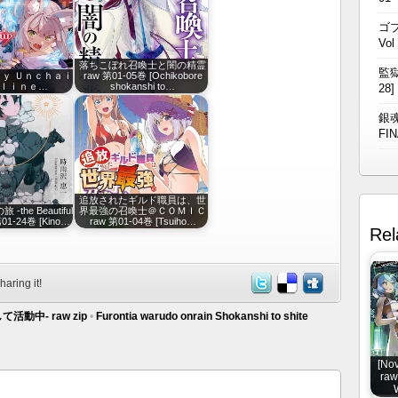
ゴブ
Vol
落ちこぼれ召喚士と闇の精霊
監獄
ｙ Ｕｎｃｈａｉ
raw 第01-05巻 [Ochikobore
ｎｌｉｎｅ…
shokanshi to…
28]
銀魂
FIN
追放されたギルド職員は、世
旅 -the Beautiful
界最強の召喚士＠ＣＯＭＩＣ
第01-24巻 [Kino…
raw 第01-04巻 [Tsuiho…
Rel
haring it!
として活動中‐ raw zip
•
Furontia warudo onrain Shokanshi to shite
[N
raw