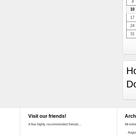
3
10
17
24
31
H
D
Visit our friends!
Arch
A few highly recommended friends...
All entr
Augu