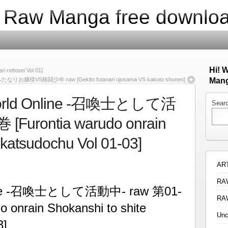
| Raw Manga free downlo
Hi! 
ttosei Vol 01]
なりお嬢様VS格闘少年 raw [Gekito futanari ojosama VS kakuto shonen]
Mang
r World Online ‐召喚士として活
Sear
[Furontia warudo onrain
 katsudochu Vol 01-03]
AR
RA
nline ‐召喚士として活動中‐ raw 第01-
RA
 onrain Shokanshi to shite
Unc
3]