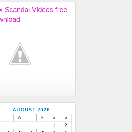
x Scandal Videos free
wnload
AUGUST 2026
T
W
T
F
S
S
1
2