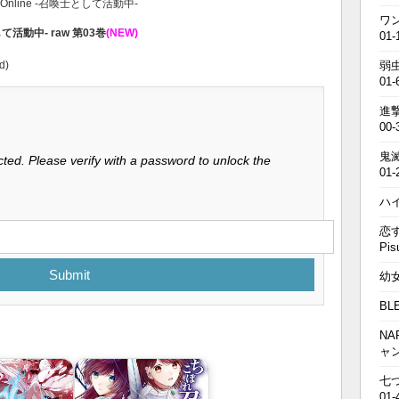
ld Online ‐召喚士として活動中‐
ワン
士として活動中‐ raw 第03巻
(NEW)
01-
d)
弱虫
01-
進撃の
00-
鬼滅の
ted. Please verify with a password to unlock the
01-
ハイキ
恋す
Pis
Submit
幼女戦
BL
NA
ャ
七つの
01-