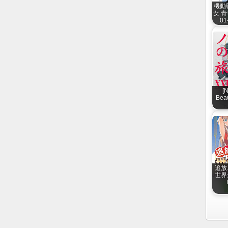
機動
女 青
01
[
Beau
追放
世界