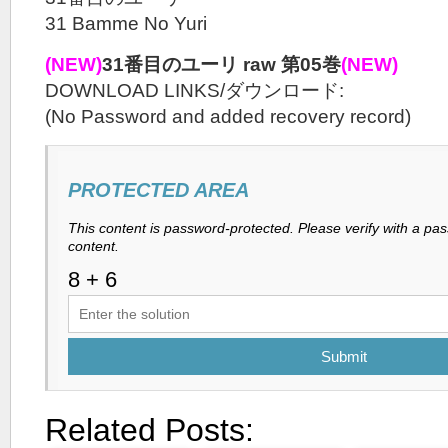
31 Bamme No Yuri
(NEW)
31番目のユーリ raw 第05巻
(NEW)
DOWNLOAD LINKS/ダウンロード:
(No Password and added recovery record)
PROTECTED AREA
This content is password-protected. Please verify with a pa
content.
Submit
Related Posts: