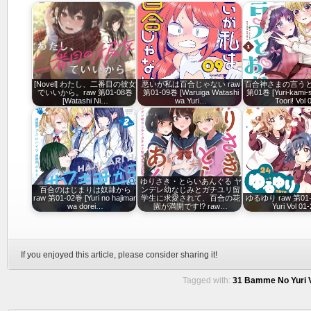
[Novel] わたし、二番目の彼女
悪いが私は百合じゃない raw
百合神さまの言うと
でいいから。raw 第01-08巻
第01-09巻 [Waruiga Watashi
第01巻 [Yuri-kami-
[Watashi Ni…
wa Yuri…
Toori! Vol 
ゆりさき・とらいあんぐる ヤ
百合のはじまりは奴隷から
ンデレ幼なじみとガチユリ留
raw 第01-02巻 [Yuri no hajimari
学生に求愛されて、百合の花
ゆるゆり raw 第01-2
wa dorei…
園が満開です!? raw…
Yuri Vol 01-
If you enjoyed this article, please consider sharing it!
Tagged with:
31 Bamme No Yuri V