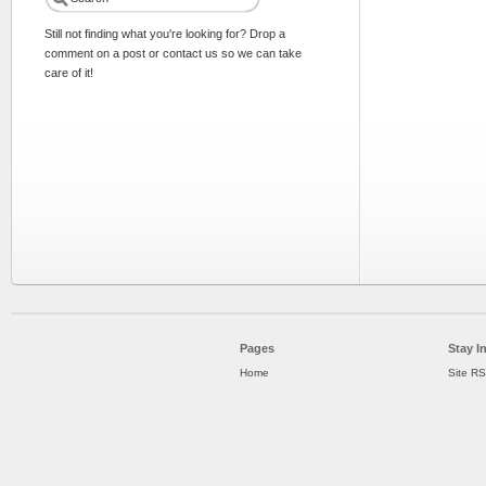
Still not finding what you're looking for? Drop a
comment on a post or contact us so we can take
care of it!
Pages
Stay I
Home
Site R