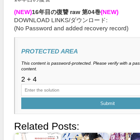
(NEW)
16年目の復讐 raw 第04巻
(NEW)
DOWNLOAD LINKS/ダウンロード:
(No Password and added recovery record)
PROTECTED AREA
This content is password-protected. Please verify with a pa
content.
Submit
Related Posts: