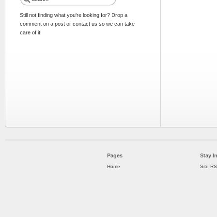
Still not finding what you're looking for? Drop a
comment on a post or contact us so we can take
care of it!
Pages
Stay I
Home
Site R