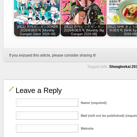
[雑誌] 月刊ガンガンJOKER
[雑誌] 月刊ビッグガンガン
[雑誌] NHK きょう
2026年08月号 [Monthly
2026年08月号 [Monthly Big
年08月号 [NHK Kyo 
Gangan Joker 2026-08]
Gangan 2026-08]
2026-08
If you enjoyed this article, please consider sharing it!
Tagged with:
Shougisekai 201
Leave a Reply
Name (required)
Mail (will not be published) (requir
Website