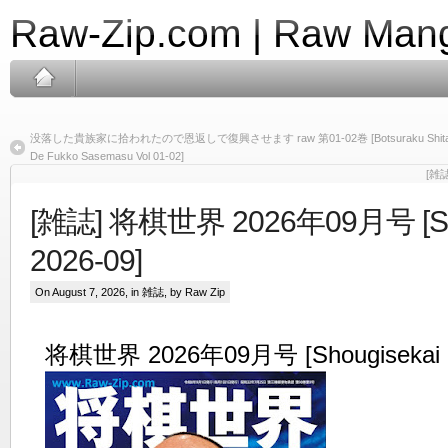
Raw-Zip.com | Raw Mang
没落した貴族家に拾われたので恩返しで復興させます raw 第01-02巻 [Botsuraku Shita Kizoku 
De Fukko Sasemasu Vol 01-02]
[雑誌
[雑誌] 将棋世界 2026年09月号 [Sho
2026-09]
On August 7, 2026, in
雑誌
, by Raw Zip
将棋世界 2026年09月号 [Shougisekai 2