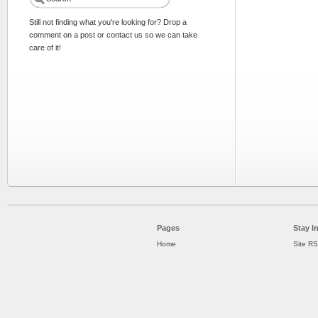
Still not finding what you're looking for? Drop a
comment on a post or contact us so we can take
care of it!
Pages
Stay I
Home
Site R