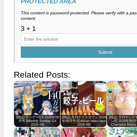
PROTECTED AREA
This content is password-protected. Please verify with a pa
content.
Submit
Related Posts:
[雑誌] サンデーGX 2026年08
[雑誌] 月刊ナイスタウン 2026
[雑誌] 月刊ヤン
月号 [Monthly Sunday GX
年08月号 [Gekkan naisu taun
ン烈 2026年08月号
2026-08]
2026-08]
Champion Retsu 