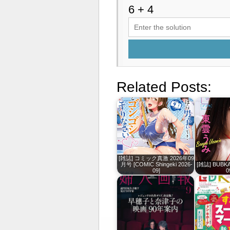
Related Posts:
[雑誌] コミック真激 2026年09
月号 [COMIC Shingeki 2026-
[雑誌] BUBK
09]