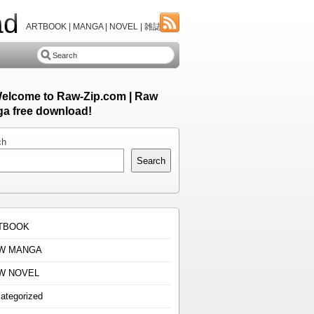
ad
ARTBOOK | MANGA | NOVEL | 雑誌
Welcome to Raw-Zip.com | Raw
a free download!
ch
Search
TBOOK
W MANGA
W NOVEL
ategorized