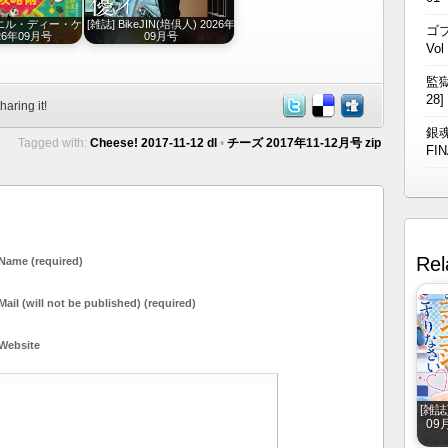
K (エル・ディー・ケ
[雑誌] BikeJIN(培倶人) 2026年
ゴブ
026年09月号
09月号
Vol
監獄
28]
haring it!
銀魂
Tagged with:
Cheese! 2017-11-12 dl
•
チーズ 2017年11-12月号 zip
FIN
Rel
Name (required)
Mail (will not be published) (required)
Website
[雑誌
09月