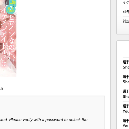
そ
成
雑
週刊
Sho
週刊
Sho
d)
週刊
Sho
週刊
You
ted. Please verify with a password to unlock the
週刊
You