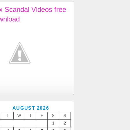
x Scandal Videos free
wnload
AUGUST 2026
T
W
T
F
S
S
1
2