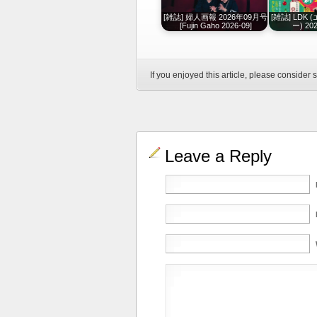
[雑誌] 婦人画報 2026年09月号
[雑誌] LD
[Fujin Gaho 2026-09]
ー) 2
If you enjoyed this article, please consider s
Leave a Reply