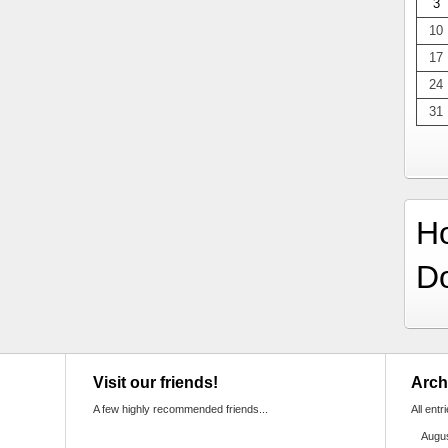
3
10
17
24
31
H
D
Visit our friends!
Arch
A few highly recommended friends...
All entr
Augu