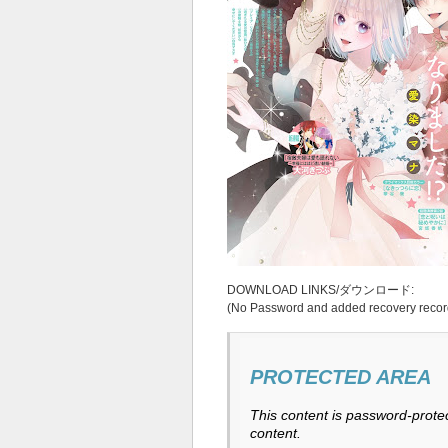
DOWNLOAD LINKS/ダウンロード:
(No Password and added recovery recor
PROTECTED AREA
This content is password-protec
content.