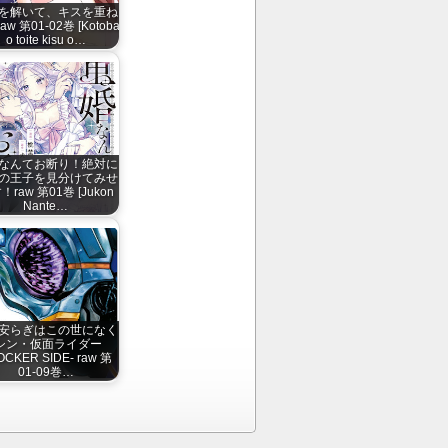
を解いて、キスを重ね
w 第01-02巻 [Kotoba
o toite kisu o…
なんてお断り！絶対に
の王子を見分けてみせ
！raw 第01巻 [Jukon
Nante…
安らぎはこの世になく
-シン・仮面ライダー
OCKER SIDE- raw 第
01-09巻…