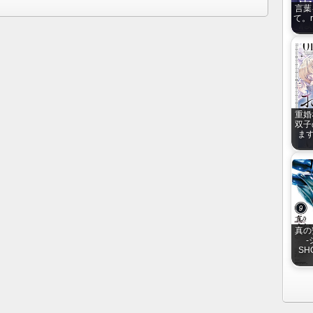
言葉
て。ra
重婚
双子
ます
真の
SH