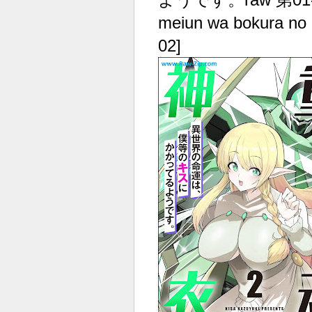
meiun wa bokura no k
02]