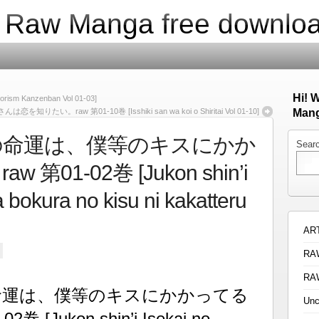
| Raw Manga free downlo
Hi! 
m Kanzenban Vol 01-03]
は恋を知りたい。raw 第01-10巻 [Isshiki san wa koi o Shiritai Vol 01-10]
Mang
の命運は、僕等のキスにかか
Sear
01-02巻 [Jukon shin’i
 bokura no kisu ni kakatteru
AR
RA
RA
命運は、僕等のキスにかかってる
Unc
[Jukon shin’i Isekai no