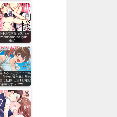
曹司様の求愛キス raw
nzoshisama no kyuai
kisu]
界ゆるっとサバイバル
 ～学校の皆と異世界の
島に転移したけど俺だ
け楽勝です～ raw…