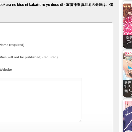
bokura no kisu ni kakatteru yo desu dl
•
重魂神衣 異世界の命運は、僕
御
[O
Name (required)
Mail (will not be published) (required)
Website
異世
生活
無人