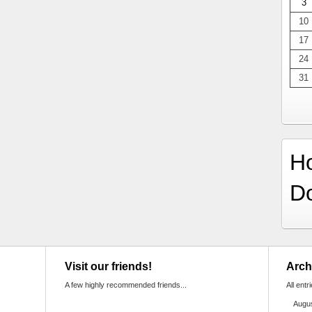
3
10
17
24
31
H
D
Visit our friends!
Arch
A few highly recommended friends...
All entr
Augu