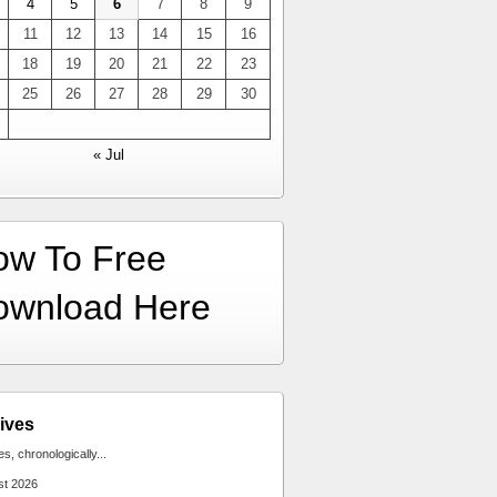
4
5
6
7
8
9
11
12
13
14
15
16
18
19
20
21
22
23
25
26
27
28
29
30
« Jul
ow To Free
ownload Here
ives
ies, chronologically...
st 2026