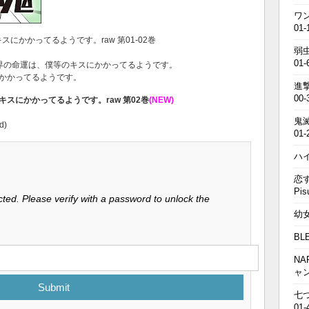
ワン
01-
キスにかかってるようです。raw 第01-02巻
弱虫
01-
異世界の命運は、僕等のキスにかかってるようです。
にかかってるようです。
進撃の
00-
スにかかってるようです。raw 第02巻
(NEW)
鬼滅の
d)
01-
ハイキ
恋す
Pis
ted. Please verify with a password to unlock the
幼女戦
BL
NA
ャ
Submit
七つの
01-