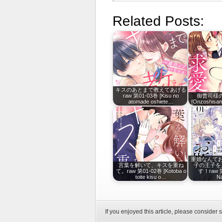
Related Posts:
キスのあとまで教えてあげる
raw 第01-03巻 [Kisu no
御曹司様の
atomade oshiete…
[Onzoshisam
重婚なんて
言葉を解いて、キスを重ね
子の王子を
て。raw 第01-02巻 [Kotoba o
す！raw 第
toite kisu o…
N
If you enjoyed this article, please consider s