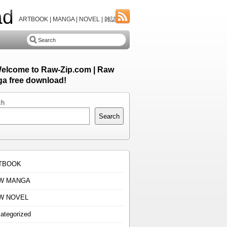
ad
ARTBOOK | MANGA | NOVEL | 雑誌
Welcome to Raw-Zip.com | Raw
a free download!
ch
Search
TBOOK
W MANGA
W NOVEL
ategorized