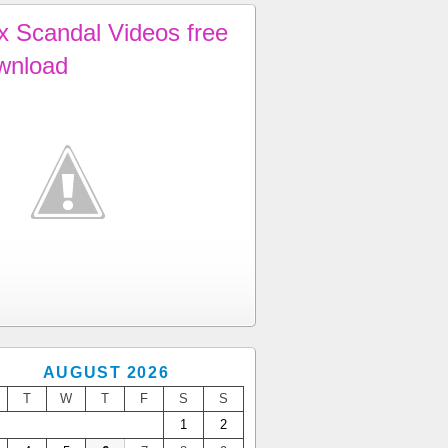
x Scandal Videos free
wnload
AUGUST 2026
T
W
T
F
S
S
1
2