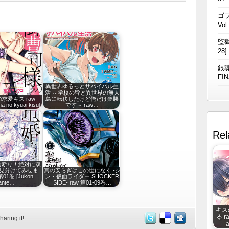
ゴブ
Vol
監獄
28]
銀魂
FIN
異世界ゆるっとサバイバル生
活 ～学校の皆と異世界の無人
求愛キス raw
島に転移したけど俺だけ楽勝
a no kyuai kisu]
です～ raw…
Rel
お断り！絶対に双
見分けてみせま
真の安らぎはこの世になく -シ
01巻 [Jukon
ン・仮面ライダー SHOCKER
ante…
SIDE- raw 第01-09巻…
キス
る r
haring it!