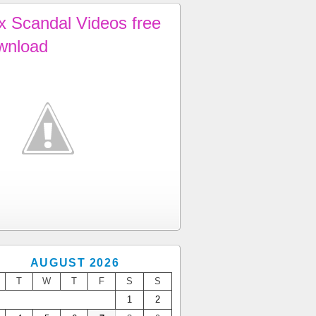
x Scandal Videos free
wnload
AUGUST 2026
T
W
T
F
S
S
1
2