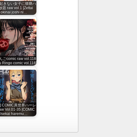
起きない女子に猥褻ハ
題 raw vol.1 [Zettai
okinai joshi ni…
ごcomic raw vol.118
u Ringo comic vol.118]
誌] COMIC異世界ハーレ
aw Vol.01-35 [COMIC
Isekai haremu…