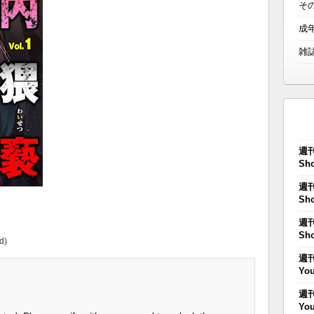
そ
成
雑
週刊
Sho
週刊
Sho
週刊
Sho
d)
週刊
You
週刊
You