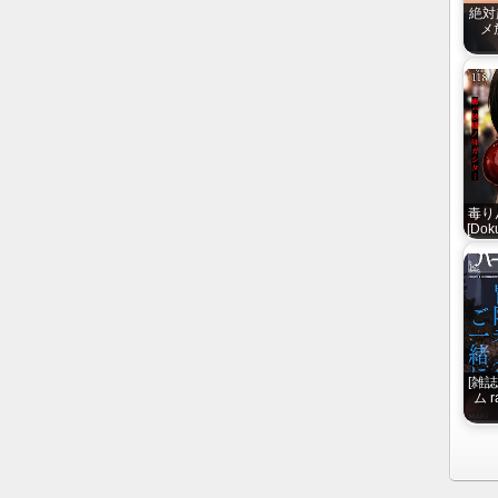
絶対
メ放
毒りん
[Dok
[雑
ム r