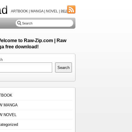
ad
ARTBOOK | MANGA | NOVEL | 雑誌
Welcome to Raw-Zip.com | Raw
a free download!
ch
Search
TBOOK
W MANGA
W NOVEL
ategorized