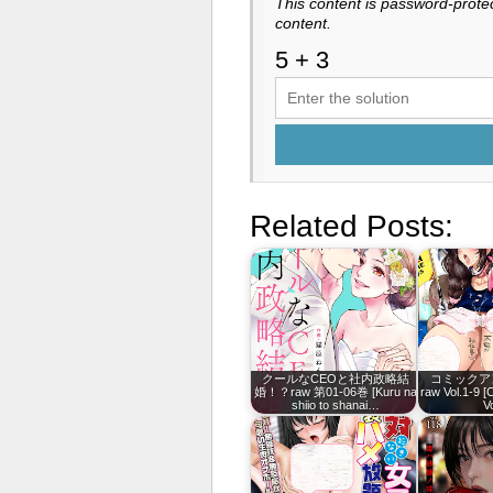
This content is password-protec
content.
Related Posts:
クールなCEOと社内政略結
コミックア
婚！？raw 第01-06巻 [Kuru na
raw Vol.1-9 [
shiio to shanai…
Vo