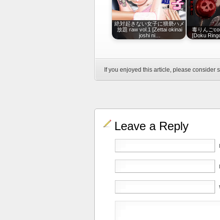
絶対起きない女子に猥褻ハメ
放題 raw vol.1 [Zettai okinai
毒りんごcomic
joshi ni…
[Doku Ringo
If you enjoyed this article, please consider s
Leave a Reply