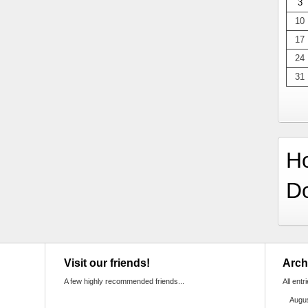
3
10
17
24
31
H
D
Visit our friends!
Arch
A few highly recommended friends...
All entr
Augu