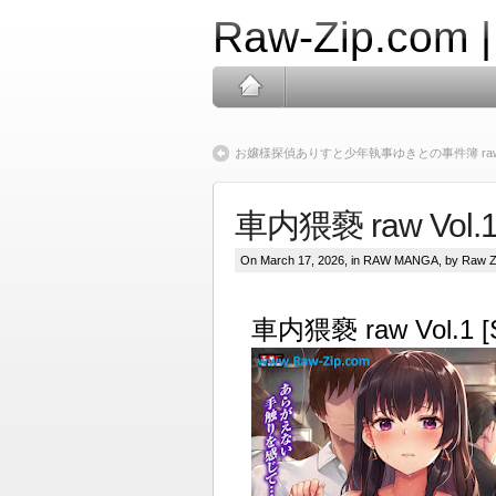
Raw-Zip.com 
お嬢様探偵ありすと少年執事ゆきとの事件簿 raw 第01巻 [Ojosam
車内猥褻 raw Vol.1 [
On March 17, 2026, in
RAW MANGA
, by Raw Z
車内猥褻 raw Vol.1 [S