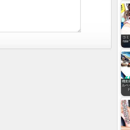
コミ
raw 
機動
ルベ
ド