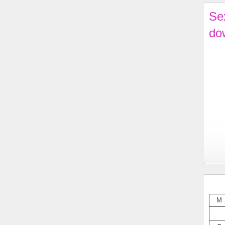
Se
do
M