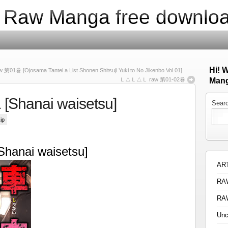
| Raw Manga free downlo
Hi! 
a Tantei a List Shonen Shitsuji Yuki to No Jikenbo Vol 01]
Ｌ△Ｌ△Ｌ raw 第01-02巻
Mang
Shanai waisetsu]
Sear
ip
hanai waisetsu]
AR
RA
RA
Unc