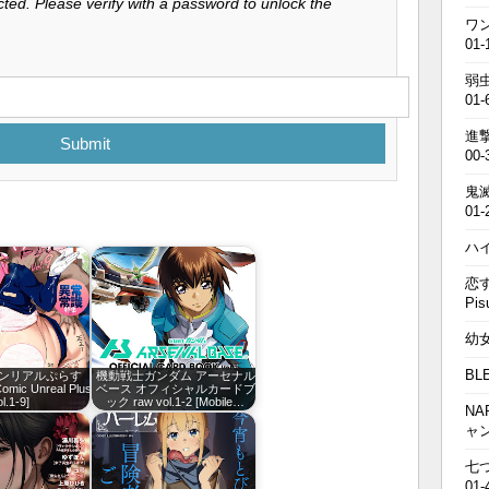
ted. Please verify with a password to unlock the
ワン
01-
弱虫
01-
進撃の
Submit
00-
鬼滅の
01-
ハイキ
恋す
Pis
幼女戦
BL
ンリアルぷらす
機動戦士ガンダム アーセナル
Comic Unreal Plus
ベース オフィシャルカードブ
l.1-9]
ック raw vol.1-2 [Mobile…
NA
ャ
七つの
01-