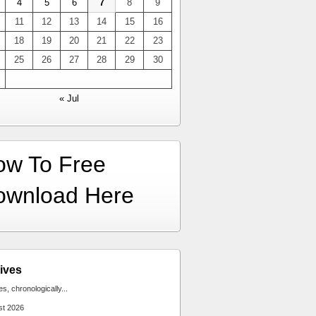
4
5
6
7
8
9
11
12
13
14
15
16
18
19
20
21
22
23
25
26
27
28
29
30
« Jul
ow To Free
ownload Here
ives
ies, chronologically...
st 2026