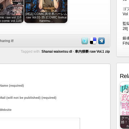
ゴブ
Vol
[雑誌] COMIC異世界ハーレム
 raw vol.118
raw Vol.01-35 [COMIC Isekai
 comic vol.118]
haremu…
監獄
28]
銀魂
haring it!
FIN
Tagged with:
Shanai waisetsu dl
•
車内猥褻 raw Vol.1 zip
Rel
Name (required)
Mail (will not be published) (required)
Website
クー
婚！？
n