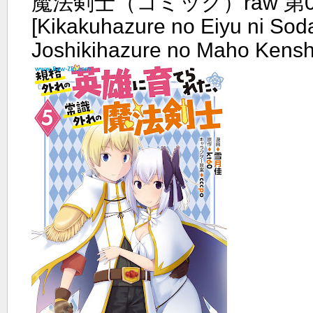
魔法剣士（コミック）raw 第0
[Kikakuhazure no Eiyu ni Sod
Joshikihazure no Maho Kenshi