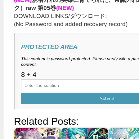
ク）raw 第05巻
(NEW)
DOWNLOAD LINKS/ダウンロード:
(No Password and added recovery record)
PROTECTED AREA
This content is password-protected. Please verify with a pa
content.
Submit
Related Posts: