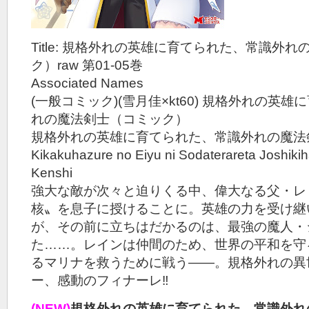
Title: 規格外れの英雄に育てられた、常識外
ク）raw 第01-05巻
Associated Names
(一般コミック)(雪月佳×kt60) 規格外れの英
れの魔法剣士（コミック）
規格外れの英雄に育てられた、常識外れの魔法
Kikakuhazure no Eiyu ni Sodaterareta Joshik
Kenshi
強大な敵が次々と迫りくる中、偉大なる父・レ
核〟を息子に授けることに。英雄の力を受け継
が、その前に立ちはだかるのは、最強の魔人・
た……。レインは仲間のため、世界の平和を守
るマリナを救うために戦う――。規格外れの異
ー、感動のフィナーレ‼
(NEW)
規格外れの英雄に育てられた、常識外れ