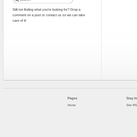
Still not finding what you're looking for? Drop a
comment on a post or contact us so we can take
care of it!
Pages
Stay I
Home
Site R