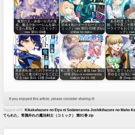
魔窟の王～余命一か月の童
「ある程度（？）
貞、魔法少女ハーレムを築い
英雄支配のダークロード（コ
能」で今度こそ異
て王へ君臨す～（コミック）
ミック）raw 第01-03巻 [Eiyu
ーライフをおくり
raw 第01-04巻…
shihai no daku…
ック）ra
異世界転移したのでチートを
竜に育てられた最強 raw 第01-
聖獣に育てられた
生かして魔法剣士やることに
08巻 [Ryu ni sodaterareta
界ゆるり放浪記 raw
する raw 第01-13巻 [Isekai…
saikyo Vol 01-08]
巻 [Seiju n
If you enjoyed this article, please consider sharing it!
Tagged with:
Kikakuhazure no Eiyu ni Sodaterareta Joshikihazure no Maho Ken
てられた、常識外れの魔法剣士（コミック） 第01巻 zip