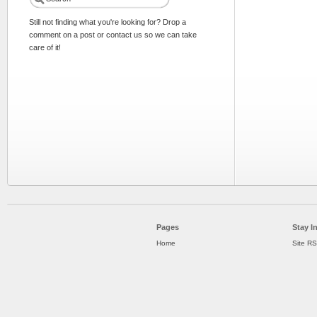
Still not finding what you're looking for? Drop a
comment on a post or contact us so we can take
care of it!
Pages
Stay I
Home
Site R