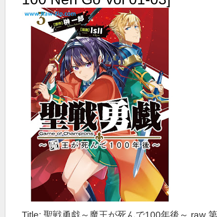
Title: 聖戦勇戯～魔王が死んで100年後～ raw 第