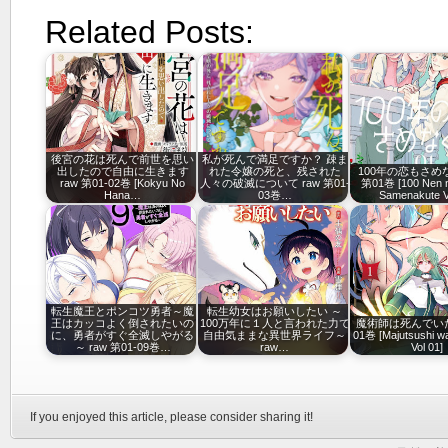
Related Posts:
後宮の花は死んで前世を思い
私が死んで満足ですか？ 疎ま
出したので自由に生きます
れた令嬢の死と、残された
100年の恋もさめな
raw 第01-02巻 [Kokyu No
人々の破滅について raw 第01-
第01巻 [100 Nen n
Hana…
03巻…
Samenakute Vo
転生魔王とポンコツ勇者～魔
転生幼女はお願いしたい ～
王はカッコよく倒されたいの
100万年に１人と言われた力で
魔術師は死んでいた
に、勇者がすぐ全滅しやがる
自由気ままな異世界ライフ～
01巻 [Majutsushi wa
～ raw 第01-09巻…
raw…
Vol 01]
If you enjoyed this article, please consider sharing it!