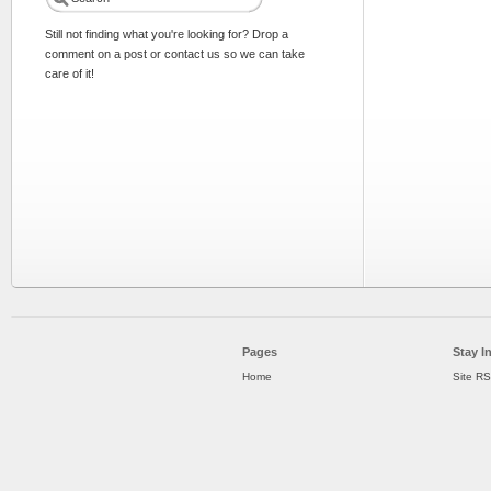
Still not finding what you're looking for? Drop a
comment on a post or contact us so we can take
care of it!
Pages
Stay I
Home
Site R