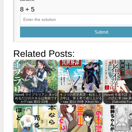
Submit
Related Posts:
[Novel] ライブラリアン 本が読
キコリの異世界譚～転生した
[Novel] 作者不詳
めるだけのスキルは無能です
少年は、斧１本で成り上がる
の読む本 raw 第
か!? raw 第01-03巻…
～raw 第01-04巻 [Kikori No…
[Sakusha Fu