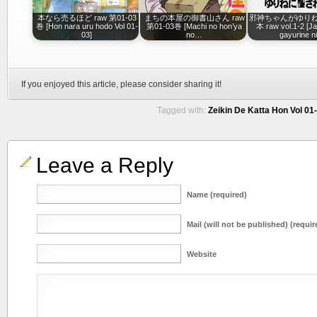
本なら売るほど raw 第01-03
まちの本屋の御書山さん raw
邪神ちゃんがゆり
巻 [Hon nara uru hodo Vol 01-
第01-03巻 [Machi no hon’ya
本 raw vol.1-2 [J
03]
no…
gayurine n
If you enjoyed this article, please consider sharing it!
Tagged with:
Zeikin De Katta Hon Vol 01-
Leave a Reply
Name (required)
Mail (will not be published) (requir
Website