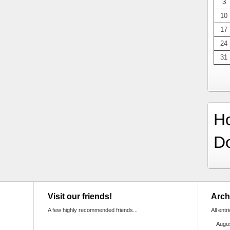
3
10
17
24
31
H
D
Visit our friends!
Arch
A few highly recommended friends...
All entr
Augu