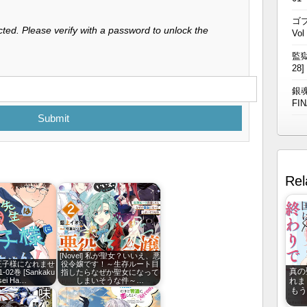
ゴブ
ted. Please verify with a password to unlock the
Vol
監獄
28]
銀魂
FIN
Submit
Rel
[Novel] 私が聖女？いいえ、悪
王子様になれませ
役令嬢です！～生存ルート目
真の
-02巻 [Sankaku
指したらなぜか聖女になって
れま
sei Ha…
しまいそうな件～…
もう