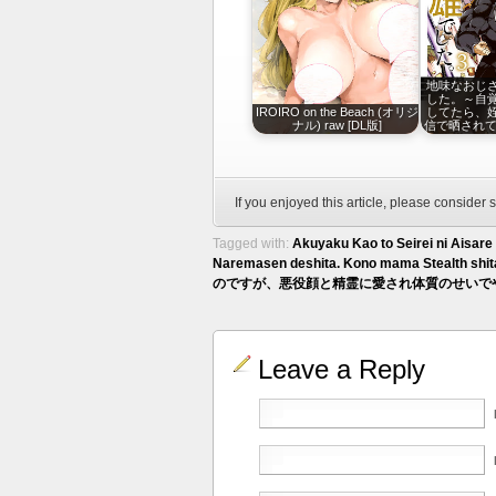
地味なおじ
した。～自
IROIRO on the Beach (オリジ
してたら、
ナル) raw [DL版]
信で晒されて
If you enjoyed this article, please consider s
Tagged with:
Akuyaku Kao to Seirei ni Aisare 
Naremasen deshita. Kono mama Stealth shita
のですが、悪役顔と精霊に愛され体質のせいでやっ
Leave a Reply