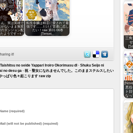
さん、実は英雄で
転生令嬢は精霊に愛されて最
覚がないまま無双
強です……だけど普通に恋し
姪のダンジョン配
たい！raw 第01-06巻
たようです～r…
[Tensei…
三角
せ
[S
haring it!
Taishitsu no seide Yappari Iroiro Okorimasu dl
•
Shuku Seijo ni
i no desu ga
•
祝・聖女になれませんでした。このままステルスしたい
ぱり色々起こります raw zip
[No
悪役
ト目
なっ
Name (required)
Mail (will not be published) (required)