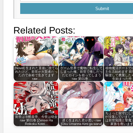
Submit
Related Posts:
[Novel] 生まれた直後に捨てら
ゲーム世界で魔物に転生して
植物魔法チートで
れたけど、前世が大賢者だっ
しまった俺、前世で推しだっ
主生活始めます 前
たので余裕で生きてます
たヒロインを拾ってしまう
駆使して農業した
raw…
raw 第01巻…
生始まった件 
ちょっと留守にし
前世は冷酷皇帝、今世は幼女
が没落していました
raw 第01巻 [Zensei Ha
遅く生まれた君が悪い raw
は前世知識と聖魔
Reikoku Kotei…
[Oku Umareta Kimi ga warui]
家族を救います 