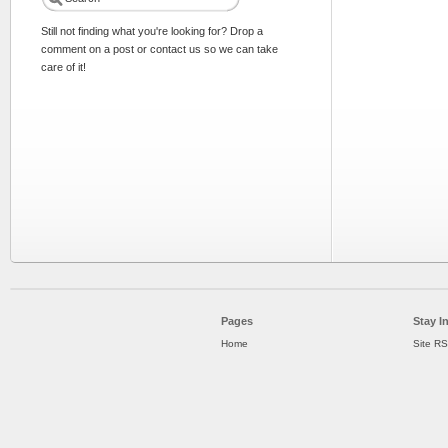
Still not finding what you're looking for? Drop a
comment on a post or contact us so we can take
care of it!
Pages
Stay I
Home
Site R