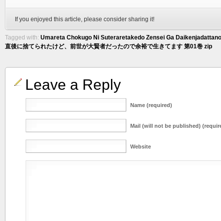
If you enjoyed this article, please consider sharing it!
Tagged with:
Umareta Chokugo Ni Suteraretakedo Zensei Ga Daikenjadattano
直後に捨てられたけど、前世が大賢者だったので余裕で生きてます 第01巻 zip
Leave a Reply
Name (required)
Mail (will not be published) (requir
Website