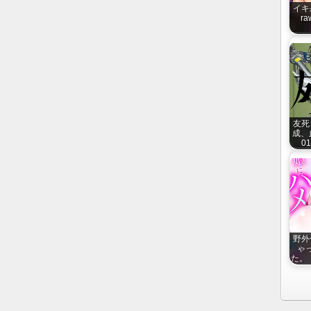
イキ
ra
友死
成、
01
野外
ゃ
た。【