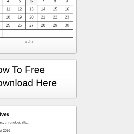
4
5
6
7
8
9
11
12
13
14
15
16
18
19
20
21
22
23
25
26
27
28
29
30
« Jul
ow To Free
ownload Here
ives
ies, chronologically...
st 2026