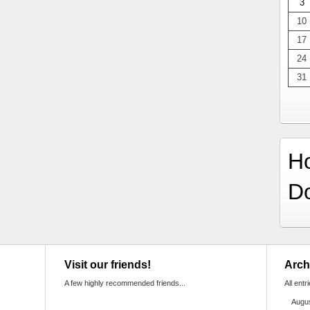
3
10
17
24
31
H
D
Visit our friends!
Arch
A few highly recommended friends...
All entr
Augu