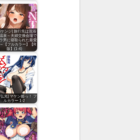
間ケンジ] 旅行先は混浴
R温泉～夫婦交換会場で
ラ男に寝取られた最愛
～【フルカラー】【R
版】(1-4)
田弘光] マケン姫っ！ フ
ルカラー 1-2