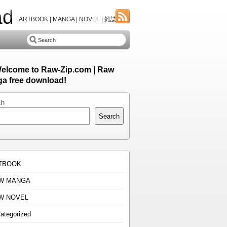
ad
ARTBOOK | MANGA | NOVEL | 雑誌
Welcome to Raw-Zip.com | Raw
a free download!
ch
Search
TBOOK
W MANGA
W NOVEL
ategorized