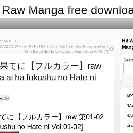
| Raw Manga free downlo
Hi! 
 Vol 01-36]
w 第01-04巻 [TenSura That Time I Got Reincarnated as a
Mang
Slime Bangai Hen To Aru Kyuka no Sugoshikata Vol 01-04]
Sear
果てに【フルカラー】raw
ai ha fukushu no Hate ni
AR
aw Zip
RA
に【フルカラー】raw 第01-02
RA
ushu no Hate ni Vol 01-02]
Unc