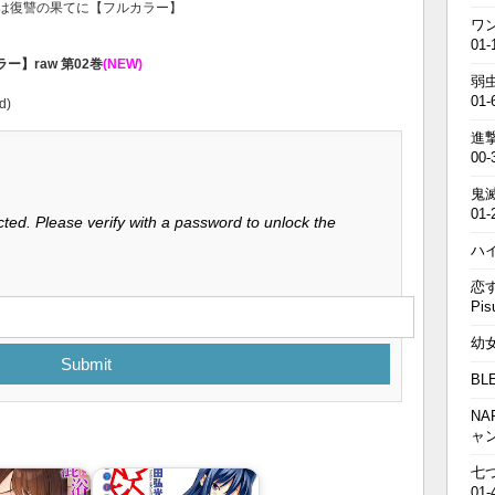
な愛は復讐の果てに【フルカラー】
ワン
01-
】raw 第02巻
(NEW)
弱虫
01-
d)
進撃の
00-
鬼滅の
01-
ted. Please verify with a password to unlock the
ハイキ
恋す
Pis
幼女戦
Submit
BL
NA
ャ
七つの
01-