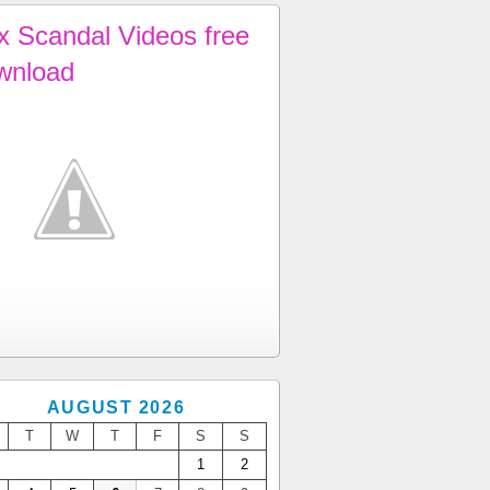
x Scandal Videos free
wnload
AUGUST 2026
T
W
T
F
S
S
1
2