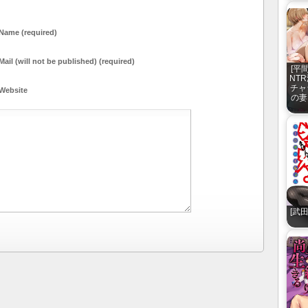
Name (required)
Mail (will not be published) (required)
[平
NT
チャ
Website
の妻
[武