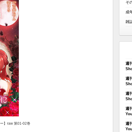
そ
成
雑
週刊
Sho
週刊
Sho
週刊
Sho
週刊
You
】raw 第01-02巻
週刊
You