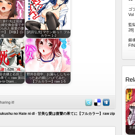
ゴブ
Vol
] 旅行先は混浴
監獄
夫婦交換会場でチ
取られた最愛の妻
28]
ー】【R版】(1-
[武田弘光] マケン姫っ！ フル
4)
カラー 1-2
銀魂
FIN
谷吉継と石田三
野外合宿中、お漏らししちゃ
て～ raw 第01
ったあの娘にハメてみた。
Rel
i-bi Otani…
【フルカラー】raw 1-5
haring it!
fukushu no Hate ni dl
•
甘美な愛は復讐の果てに【フルカラー】raw zip
不