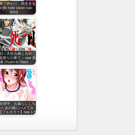
果て終わり、尚生きる
w [Iki hate owari nao
ikiru]
日～大谷吉継と石田三
血契りの果て～ raw 第
巻 [Yushi-bi Otani…
合宿中、お漏らししち
ったあの娘にハメてみ
フルカラー】raw 1-5