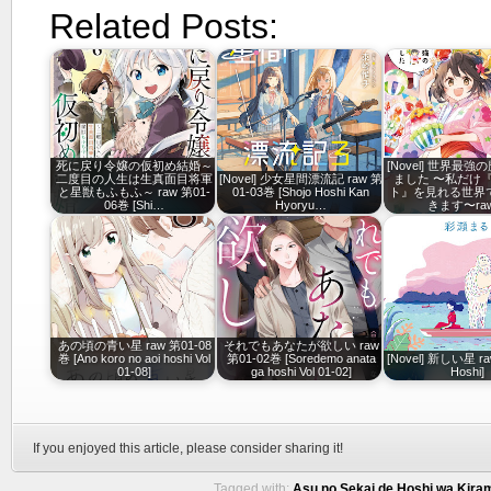
Related Posts:
死に戻り令嬢の仮初め結婚～
[Novel] 世界最
二度目の人生は生真面目将軍
[Novel] 少女星間漂流記 raw 第
ました 〜私だけ
と星獣もふもふ～ raw 第01-
01-03巻 [Shojo Hoshi Kan
ト』を見れる世界
06巻 [Shi…
Hyoryu…
きます〜ra
あの頃の青い星 raw 第01-08
それでもあなたが欲しい raw
巻 [Ano koro no aoi hoshi Vol
第01-02巻 [Soredemo anata
[Novel] 新しい星 raw
01-08]
ga hoshi Vol 01-02]
Hoshi]
If you enjoyed this article, please consider sharing it!
Tagged with:
Asu no Sekai de Hoshi wa Kira