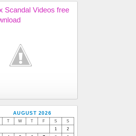
x Scandal Videos free
wnload
AUGUST 2026
T
W
T
F
S
S
1
2