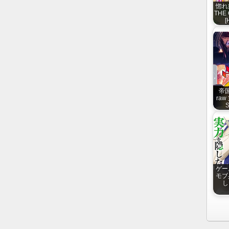
惚れ
THE 
[
帝
raw 
S
ゲー
モブ
し