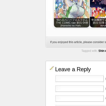
惚れ症のハーフエルフさん
帝国機神ヴォ
THE COMIC raw 第01-04巻
第01-02巻 [T
[Horesho no Hafu…
Voru
If you enjoyed this article, please consider s
Tagged with:
Shin 
Leave a Reply