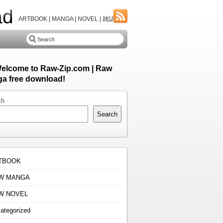
ad
ARTBOOK | MANGA | NOVEL | 雑誌
Welcome to Raw-Zip.com | Raw
a free download!
ch
Search
TBOOK
W MANGA
W NOVEL
ategorized