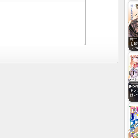
異世
を最
～ ra
[No
ると
はい