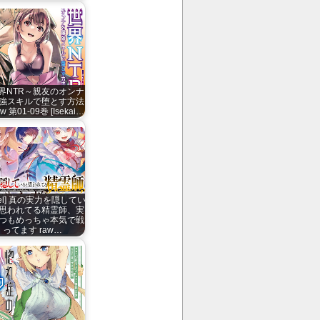
界NTR～親友のオンナ
強スキルで堕とす方法
w 第01-09巻 [Isekai…
vel] 真の実力を隠してい
思われてる精霊師、実
つもめっちゃ本気で戦
ってます raw…