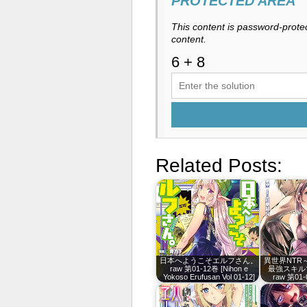
PROTECTED AREA
This content is password-protec
content.
Related Posts:
日本へようこそエルフさん。
異世界NTR
raw 第01-12巻 [Nihon e
最強スキル
Yokoso Erufusan Vol 01-12]
raw 第01-