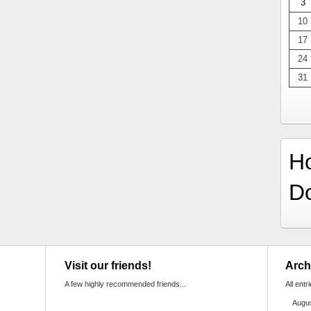
3
10
17
24
31
H
D
Visit our friends!
Arch
A few highly recommended friends...
All entr
Augu