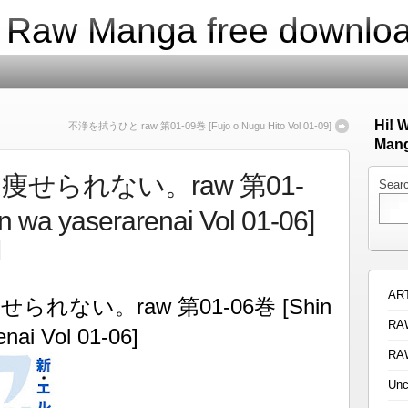
| Raw Manga free downlo
Hi! 
不浄を拭うひと raw 第01-09巻 [Fujo o Nugu Hito Vol 01-09]
Mang
せられない。raw 第01-
Sear
n wa yaserarenai Vol 01-06]
AR
ない。raw 第01-06巻 [Shin
RA
nai Vol 01-06]
RA
Unc