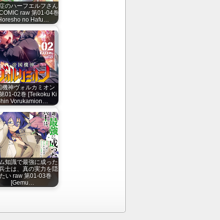
症のハーフエルフさん
COMIC raw 第01-04巻
Horesho no Hafu…
国機神ヴォルカミオン
第01-02巻 [Teikoku Ki
hin Vorukamion…
ム知識で最強に成った
兵士は、真の実力を隠
たい raw 第01-03巻
[Gemu…