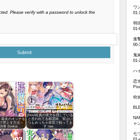
ワン
ted. Please verify with a password to unlock the
01-
弱虫
01-
進撃の
00-
Submit
鬼滅の
01-
ハイキ
恋す
Pis
幼女戦
BL
[Novel] 真の実力を隠している
NA
～親友のオンナを
と思われてる精霊師、実はい
で堕とす方法～
つもめっちゃ本気で戦ってま
ャ
09巻 [Isekai…
す raw…
七つの
01-