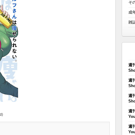
そ
成
雑
週刊
Sho
週刊
Sho
週刊
Sho
週刊
d)
You
週刊
You