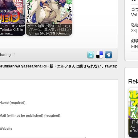
ゴブ
Vol
監獄
ルカミオン raw
ゲーム知識で最強に成ったモ
eikoku Ki Shin
ブ兵士は、真の実力を隠した
28]
kamion…
い raw 第01-03巻 [Gemu…
銀魂
FIN
haring it!
erufusan wa yaserarenai dl
•
新・エルフさんは痩せられない。raw zip
Rel
Name (required)
Mail (will not be published) (required)
日
ん。r
Website
e Yo