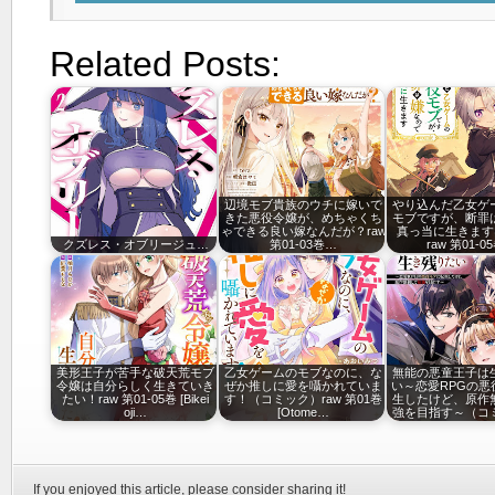
Related Posts:
辺境モブ貴族のウチに嫁いで
やり込んだ乙女ゲ
きた悪役令嬢が、めちゃくち
モブですが、断罪
ゃできる良い嫁なんだが？raw
真っ当に生きます@
クズレス・オブリージュ…
第01-03巻…
raw 第01-0
美形王子が苦手な破天荒モブ
乙女ゲームのモブなのに、な
無能の悪童王子は
令嬢は自分らしく生きていき
ぜか推しに愛を囁かれていま
い～恋愛RPGの悪
たい！raw 第01-05巻 [Bikei
す！（コミック）raw 第01巻
生したけど、原作
oji…
[Otome…
強を目指す～（コ
If you enjoyed this article, please consider sharing it!