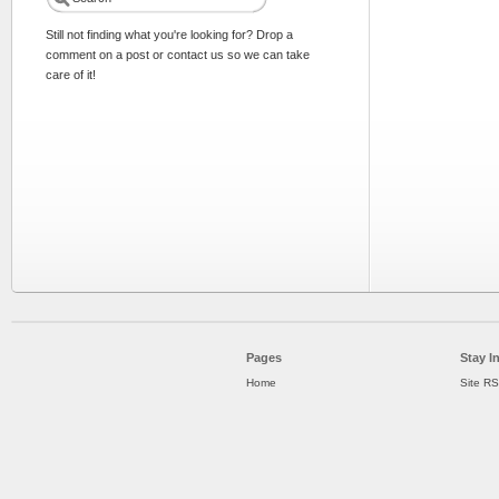
Still not finding what you're looking for? Drop a
comment on a post or contact us so we can take
care of it!
Pages
Stay I
Home
Site R