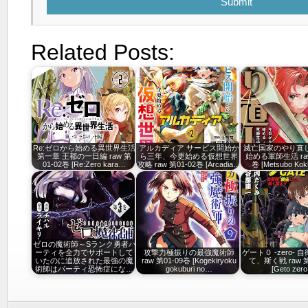
Submit
Related Posts:
Re:ゼロから始める異世界生活
アルカディア サービス開始か
滅亡国家のやり直し
第一章 王都の一日編 raw 第
ら三年、今更始める仮想世界
始める軍師生活 raw
01-02巻 [Re:Zero kara…
攻略 raw 第01-02巻 [Arcadia…
巻 [Metsubo Ko
ゼロの魔術師～Sランク勇者パ
ーティを全力でサポートして
攻撃力極振りの最強魔術師
ゲート０ -zero- 
いたのに追放された最強の魔
raw 第01-09巻 [Kogekiryoku
て、斯く戦 raw 第
術師はパーティ恐怖症にな…
gokuburi no…
[Geto zer