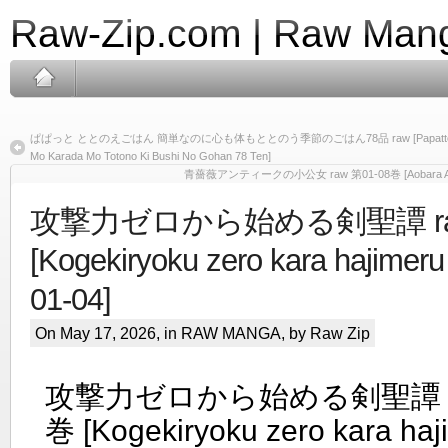
Raw-Zip.com | Raw Mang
ぱぱっと ととのえごはん 簡単なのに心も体もととのう季節のごはん78品 raw [Papatto Totonoe
Mo Karada Mo Totono Ki Bushi No Gohan 78 Ten]
青薔薇アンティークの小公女 raw 第01-08巻 [Aobara Antiqu
攻撃力ゼロから始める剣聖譚 raw
[Kogekiryoku zero kara hajimeru
01-04]
On May 17, 2026, in
RAW MANGA
, by Raw Zip
攻撃力ゼロから始める剣聖譚 ra
巻 [Kogekiryoku zero kara haj