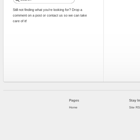
Still not finding what you're looking for? Drop a
comment on a post or contact us so we can take
care of it!
Pages
Stay I
Home
Site R