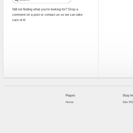
Still not finding what you're looking for? Drop a
comment on a post or contact us so we can take
care of it!
Pages
Stay I
Home
Site R