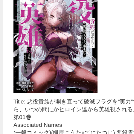
Title: 悪役貴族が開き直って破滅フラグを“実
ら、いつの間にかヒロイン達から英雄視されるよ
第01巻
Associated Names
(一般コミック)(楓原こうた×てにたつじ) 悪