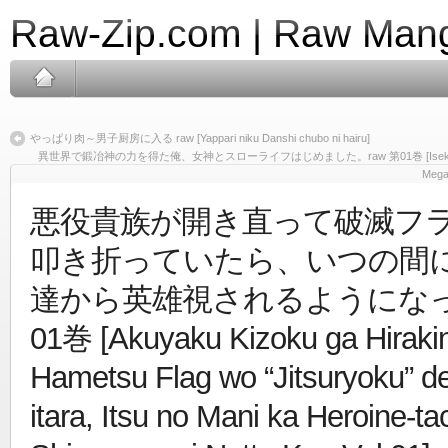
Raw-Zip.com | Raw Mang
やっぱり肉～男子厨房に入る raw [Yappari niku Danshi chubo ni hairu]
異世界で鍛冶神の力を得た俺、女神とスローライフはじめました。raw 第01巻 [Isekai de Kajig
Megam
悪役貴族が開き直って破滅フラ
叩き折っていたら、いつの間
達から英雄視されるようになった
01巻 [Akuyaku Kizoku ga Hiraki
Hametsu Flag wo “Jitsuryoku” de
itara, Itsu no Mani ka Heroine-ta