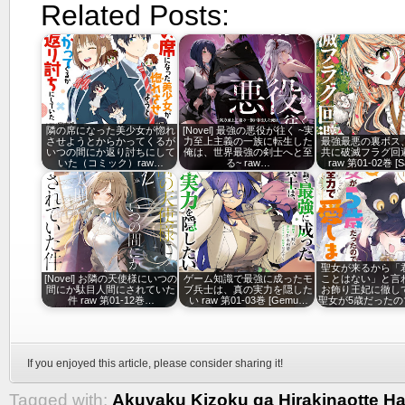
Related Posts:
隣の席になった美少女が惚れ
[Novel] 最強の悪役が往く ~実
させようとからかってくるが
力至上主義の一族に転生した
最強最悪の裏ボス
いつの間にか返り討ちにして
俺は、世界最強の剣士へと至
共に破滅フラグ回
いた（コミック）raw…
る~ raw…
raw 第01-02巻 [S
聖女が来るから「
[Novel] お隣の天使様にいつの
ゲーム知識で最強に成ったモ
ことはない」と言
間にか駄目人間にされていた
ブ兵士は、真の実力を隠した
お飾り王妃に徹し
件 raw 第01-12巻…
い raw 第01-03巻 [Gemu…
聖女が5歳だったの
If you enjoyed this article, please consider sharing it!
Tagged with:
Akuyaku Kizoku ga Hirakinaotte H