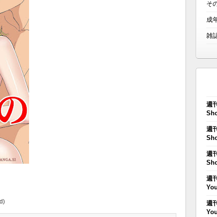
そ
成
雑
週刊
Sho
週刊
Sho
週刊
Sho
週刊
You
d)
週刊
You