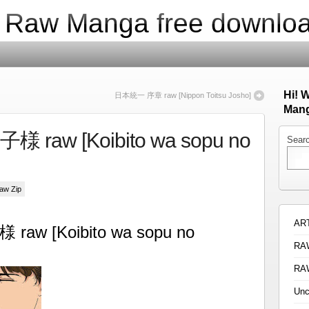
| Raw Manga free downlo
Hi! 
日本統一 序章 raw [Nippon Toitsu Josho]
Mang
w [Koibito wa sopu no
Sear
Raw Zip
AR
 [Koibito wa sopu no
RA
RA
Unc