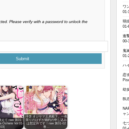
ワン
01-
弱虫
ted. Please verify with a password to unlock the
01-
進撃の
00-
鬼滅の
01-
Submit
ハイキ
恋す
Pis
幼女戦
BL
NA
ャ
拝啓 オジサマ王弟殿下、一夜
て raw 第01-
限りのはずが婚約の申し込み
七つの
 Oshiete Vol 01-
は想定外です！raw 第01-02
03]
巻…
01-