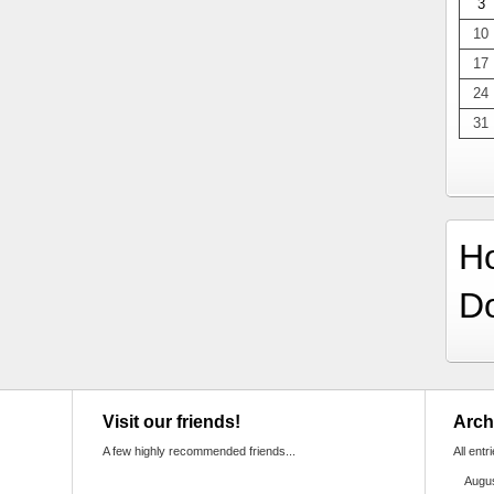
3
10
17
24
31
H
D
Visit our friends!
Arch
A few highly recommended friends...
All entr
Augu