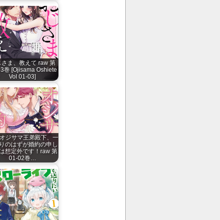
さま、教えて raw 第
3巻 [Ojisama Oshiete
Vol 01-03]
 オジサマ王弟殿下、一
りのはずが婚約の申し
は想定外です！raw 第
01-02巻…