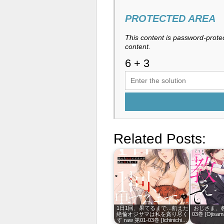
PROTECTED AREA
This content is password-protec
content.
Related Posts:
1日1回、果てるまで…飢えた
おじさま、教え
絶倫オジサマは私を貪り尽く
03巻 [Ojisama
す raw 第01-03巻 [Ichinichi…