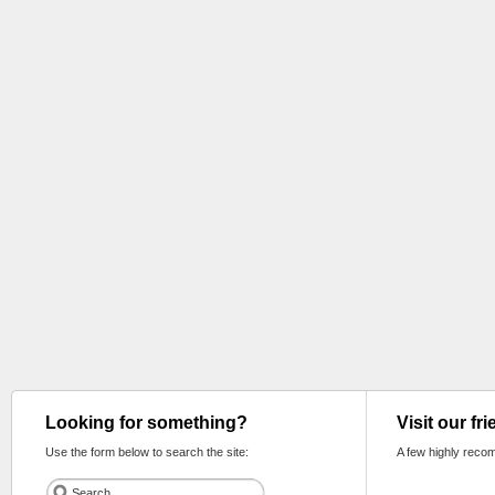
Looking for something?
Visit our fr
Use the form below to search the site:
A few highly reco