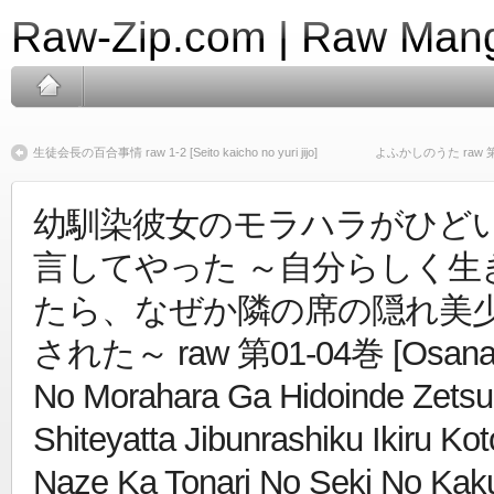
Raw-Zip.com | Raw Mang
生徒会長の百合事情 raw 1-2 [Seito kaicho no yuri jijo]
よふかしのうた raw 第01-2
幼馴染彼女のモラハラがひど
言してやった ～自分らしく生
たら、なぜか隣の席の隠れ美
された～ raw 第01-04巻 [Osanana
No Morahara Ga Hidoinde Zets
Shiteyatta Jibunrashiku Ikiru Kot
Naze Ka Tonari No Seki No Kaku