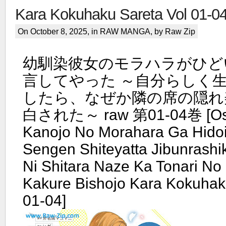
Kara Kokuhaku Sareta Vol 01-04
On October 8, 2025, in
RAW MANGA
, by Raw Zip
幼馴染彼女のモラハラがひど
言してやった ～自分らしく
したら、なぜか隣の席の隠れ
白された～ raw 第01-04巻 [Osa
Kanojo No Morahara Ga Hido
Sengen Shiteyatta Jibunrashik
Ni Shitara Naze Ka Tonari No
Kakure Bishojo Kara Kokuhak
01-04]