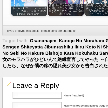
勇者パーティから追い出され
隣の席になった美
ホーム・ビター・ホーム～モ
た俺は「ティンポ師」として
させようとからか
ラハラの家～raw 第01-06巻
生きることになった raw 第01
いつの間にか返り
[Home Bitter Home…
巻 [Yusha…
いた（コミック）
If you enjoyed this article, please consider sharing it!
Tagged with:
Osananajimi Kanojo No Morahara 
Sengen Shiteyatta Jibunrashiku Ikiru Koto Ni S
No Seki No Kakure Bishojo Kara Kokuhaku Saret
女のモラハラがひどいんで絶縁宣言してやった ～
したら、なぜか隣の席の隠れ美少女から告白された～ 第
Leave a Reply
Name (required)
Mail (will not be published) (requir