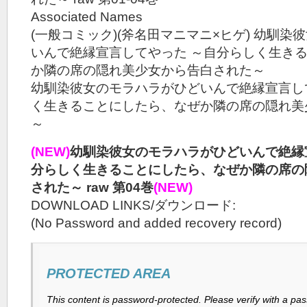
Associated Names
(一般コミック)(斧名田マニマニ×ヒゲ) 幼馴
いんで絶縁宣言してやった ～自分らしく生き
か隣の席の隠れ美少女から告白された～
幼馴染彼女のモラハラがひどいんで絶縁宣言し
く生きることにしたら、なぜか隣の席の隠れ美
～
(NEW)
幼馴染彼女のモラハラがひどいんで絶縁
分らしく生きることにしたら、なぜか隣の席の
された～ raw 第04巻
(NEW)
DOWNLOAD LINKS/ダウンロード:
(No Password and added recovery record)
PROTECTED AREA
This content is password-protected. Please verify with a pa