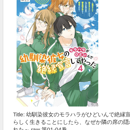
Title: 幼馴染彼女のモラハラがひどいんで絶
らしく生きることにしたら、なぜか隣の席の隠
れた～ raw 第01-04巻