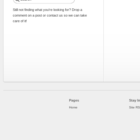
Still not finding what you're looking for? Drop a
comment on a post or contact us so we can take
care of it!
Pages
Stay I
Home
Site R