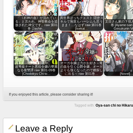
「《邪神の血》が流れてい
異世界ぼっちクエスト 隠密ス
る」と言われ、神聖教会を追
キルで無双もハーレムも思う
文目さん家の下宿人 
放された神父です。raw 第01
まま！…なはず raw 第01巻
巻 [Ayame-san 
巻 [Jashin…
[Isekai…
Gesukunin Vo
オーガ令嬢は力がお好き～竜
超弩級チート悪役令嬢の華麗
の血を引く公爵令嬢、オーガ
なる復讐譚 raw 第01-09巻
よりも強くなったので婿探し
[Chodokyu Chi to…
に出る～ raw 第01巻…
[Novel]
If you enjoyed this article, please consider sharing it!
Tagged with:
Oya-san chi no Hikaru
Leave a Reply