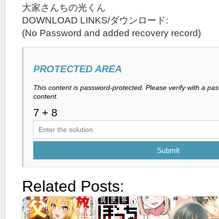
大家さんちの光くん
DOWNLOAD LINKS/ダウンロード:
(No Password and added recovery record)
PROTECTED AREA
This content is password-protected. Please verify with a pa
content.
Submit
Related Posts: