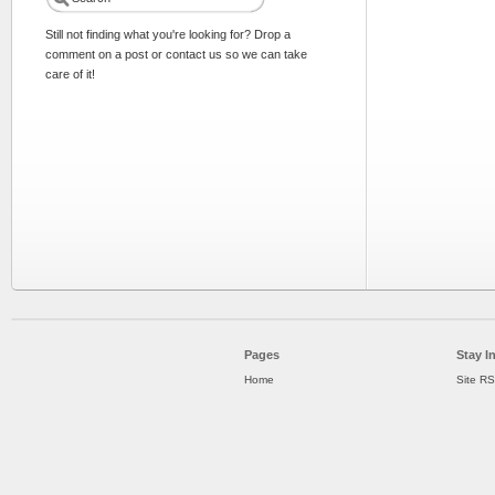
Still not finding what you're looking for? Drop a
comment on a post or contact us so we can take
care of it!
Pages
Stay I
Home
Site R