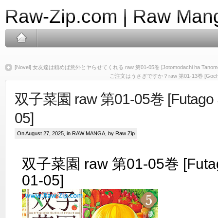
Raw-Zip.com | Raw Mang
[Novel] 女友達は頼めば意外とヤらせてくれる raw 第01-05巻 [Jotomodachi ha Tanomeba Igai
ご注文はうさぎですか？raw 第01-13巻 [Gochuumon 
双子菜園 raw 第01-05巻 [Futago Sa
05]
On August 27, 2025, in
RAW MANGA
, by Raw Zip
双子菜園 raw 第01-05巻 [Futago
01-05]