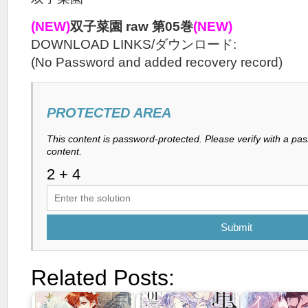
(NEW)
双子菜園 raw 第05巻
(NEW)
DOWNLOAD LINKS/ダウンロード:
(No Password and added recovery record)
PROTECTED AREA
This content is password-protected. Please verify with a pa
content.
Submit
Related Posts: