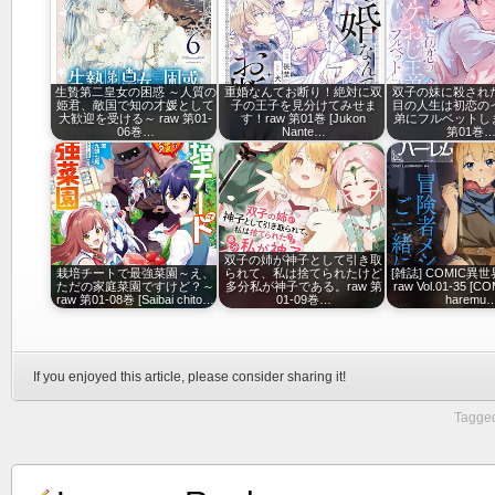
生贄第二皇女の困惑 ～人質の
重婚なんてお断り！絶対に双
双子の妹に殺され
姫君、敵国で知の才媛として
子の王子を見分けてみせま
目の人生は初恋の
大歓迎を受ける～ raw 第01-
す！raw 第01巻 [Jukon
弟にフルベットしま
06巻…
Nante…
第01巻
双子の姉が神子として引き取
栽培チートで最強菜園～え、
られて、私は捨てられたけど
[雑誌] COMIC異
ただの家庭菜園ですけど？～
多分私が神子である。raw 第
raw Vol.01-35 [CO
raw 第01-08巻 [Saibai chito…
01-09巻…
haremu
If you enjoyed this article, please consider sharing it!
Tagged