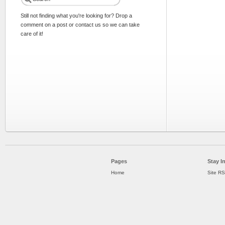
Still not finding what you're looking for? Drop a
comment on a post or contact us so we can take
care of it!
Pages
Stay I
Home
Site R