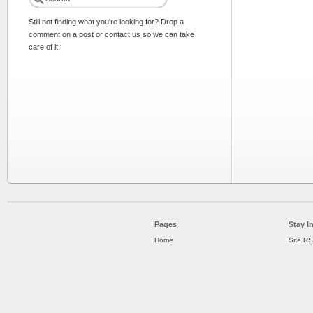
Still not finding what you're looking for? Drop a
comment on a post or contact us so we can take
care of it!
Pages
Stay I
Home
Site R