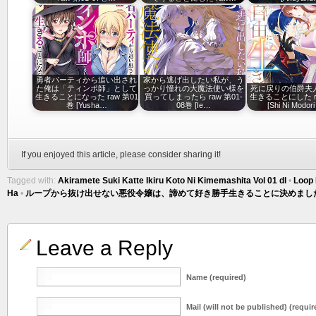
勇者パーティから追い出され
家から逃げ出したい私が、う
た俺は「ティンポ師」として
っかり憧れの大魔法使い様を
死に戻りの伯爵夫
生きることになった raw 第01
買ってしまったら raw 第01-
生きることにした r
巻 [Yusha…
08巻 [Ie…
[Shi Ni Modor
If you enjoyed this article, please consider sharing it!
Tagged with:
Akiramete Suki Katte Ikiru Koto Ni Kimemashita Vol 01 dl
•
Loop 
Ha
•
ループから抜け出せない悪役令嬢は、諦めて好き勝手生きることに決めました 第
Leave a Reply
Name (required)
Mail (will not be published) (requir