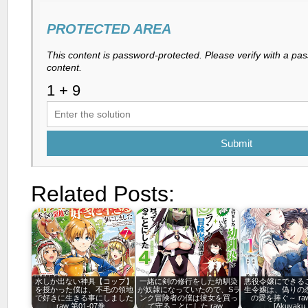
PROTECTED AREA
This content is password-protected. Please verify with a pa
content.
Submit
Related Posts:
水しか出ない神具【コップ】
一緒に剣の修行をした幼馴染
悪役令嬢にできる
を授かった僕は、不毛の領地
が奴隷になっていたので、Sラ
生令嬢は、偽りの
で好きに生きる事にしました
ンク冒険者の僕は彼女を買っ
の愛を捧ぐ～ raw
raw 第01-07巻…
て守ることにした raw…
[Akuyak