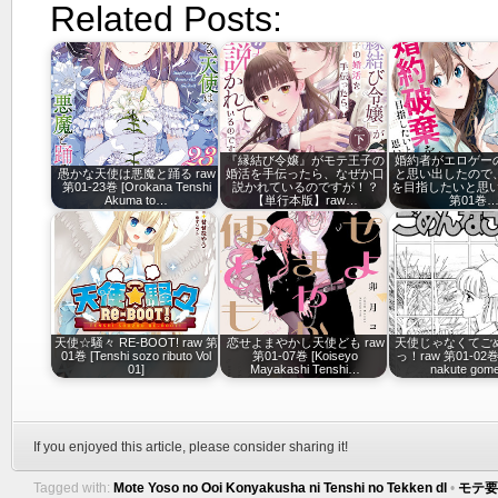
Related Posts:
『縁結び令嬢』がモテ王子の
婚約者がエロゲー
愚かな天使は悪魔と踊る raw
婚活を手伝ったら、なぜか口
と思い出したので
第01-23巻 [Orokana Tenshi
説かれているのですが！？
を目指したいと思い
Akuma to…
【単行本版】raw…
第01巻
天使☆騒々 RE-BOOT! raw 第
恋せよまやかし天使ども raw
天使じゃなくてご
01巻 [Tenshi sozo ributo Vol
第01-07巻 [Koiseyo
っ！raw 第01-02巻 [
01]
Mayakashi Tenshi…
nakute go
If you enjoyed this article, please consider sharing it!
Tagged with:
Mote Yoso no Ooi Konyakusha ni Tenshi no Tekken dl
•
モテ要