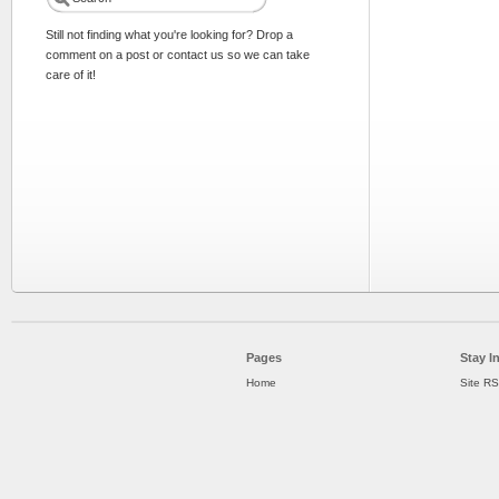
Still not finding what you're looking for? Drop a
comment on a post or contact us so we can take
care of it!
Pages
Stay I
Home
Site R