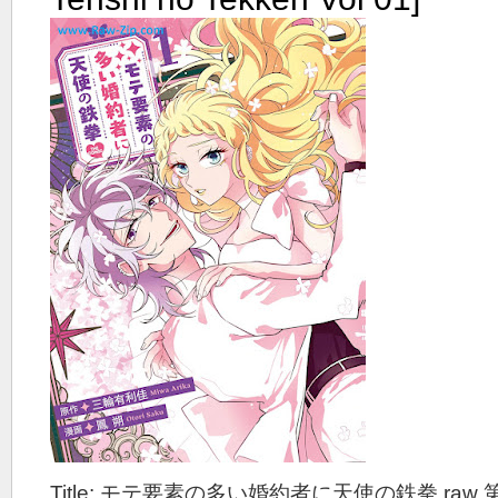
Title: モテ要素の多い婚約者に天使の鉄拳 raw 