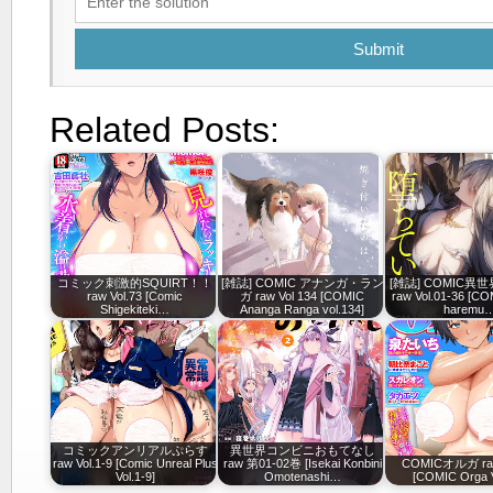
Submit
Related Posts:
コミック刺激的SQUIRT！！
[雑誌] COMIC アナンガ・ラン
[雑誌] COMIC異
raw Vol.73 [Comic
ガ raw Vol 134 [COMIC
raw Vol.01-36 [CO
Shigekiteki…
Ananga Ranga vol.134]
haremu
コミックアンリアルぷらす
異世界コンビニおもてなし
raw Vol.1-9 [Comic Unreal Plus
raw 第01-02巻 [Isekai Konbini
COMICオルガ raw
Vol.1-9]
Omotenashi…
[COMIC Orga V