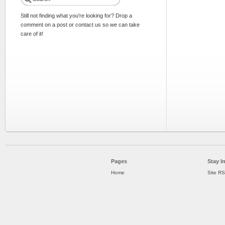
Still not finding what you're looking for? Drop a
comment on a post or contact us so we can take
care of it!
Pages
Stay I
Home
Site R