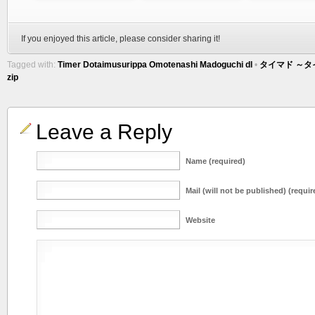
If you enjoyed this article, please consider sharing it!
Tagged with:
Timer Dotaimusurippa Omotenashi Madoguchi dl
•
タイマド ～タ
zip
Leave a Reply
Name (required)
Mail (will not be published) (requir
Website