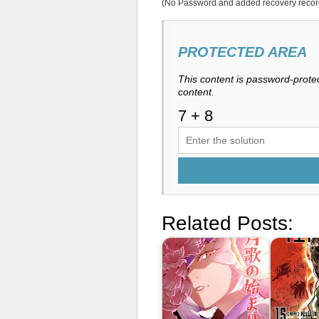
(No Password and added recovery recor
PROTECTED AREA
This content is password-protec
content.
Related Posts: