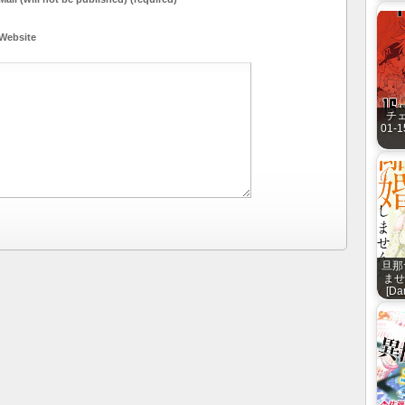
Website
チェ
01-1
旦那
ませ
[Da