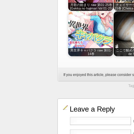
月歌の始まり raw 第01-25巻
チェイサーゲー
[Gekka no hajimari Vol 01-25]
15巻 [Cheisa
異世界キャバクラ raw 第01-
ここで醒めた r
14巻
de 
If you enjoyed this article, please consider s
Tag
Leave a Reply