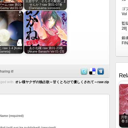
旦那サマ、そろそろ離婚しま
ム raw 第01-
せんか？raw 第01-07巻
 Gemu Vol 01-15]
[Dannasama sorosoro…
ゴブ
Vol
監獄
28]
銀魂
FIN
aw 1-4 [Koko
あかね噺 raw 第01-23巻
Sameta]
[Akane Banashi Vol 01-23]
haring it!
Rel
ged with:
オレ様ヤクザの独占欲～甘くとろけて優しくされて～raw zip
Name (required)
月歌の
巻 [G
Mail (will not be published) (required)