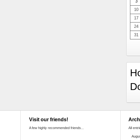
3
10
17
24
31
H
D
Visit our friends!
Arch
A few highly recommended friends...
All entr
Augu