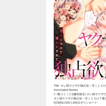
Title: オレ様ヤクザの独占欲～甘くとろ
Associated Names
(一般コミック)(藤村綾生) オレ様ヤク
オレ様ヤクザの独占欲～甘くとろけて優
DOWNLOAD LINKS/ダウンロード: