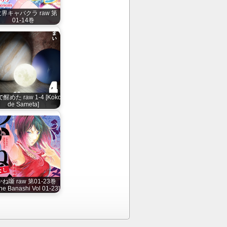
界キャバクラ raw 第
01-14巻
醒めた raw 1-4 [Koko
de Sameta]
ね噺 raw 第01-23巻
ne Banashi Vol 01-23]