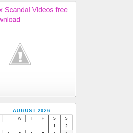
x Scandal Videos free
wnload
AUGUST 2026
T
W
T
F
S
S
1
2