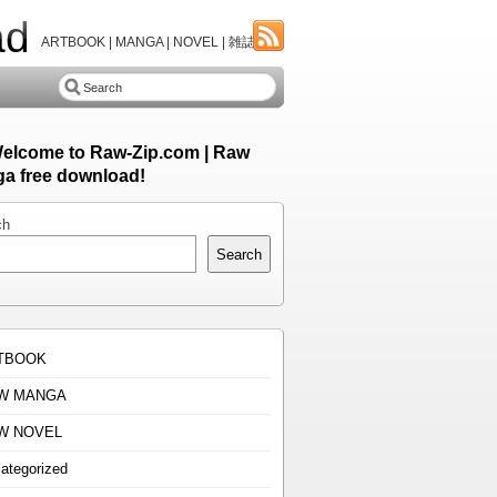
ad
ARTBOOK | MANGA | NOVEL | 雑誌
Welcome to Raw-Zip.com | Raw
a free download!
ch
Search
TBOOK
W MANGA
W NOVEL
ategorized