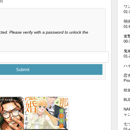
d)
ワン
01-
弱虫
01-
ted. Please verify with a password to unlock the
進撃の
00-
鬼滅の
01-
ハイキ
Submit
恋す
Pis
幼女戦
BL
NA
ャ
七つの
01-