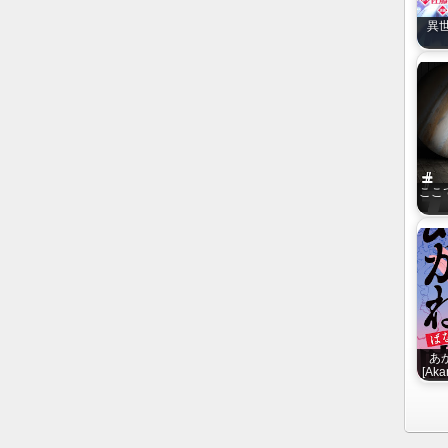
異世
ここで
あか
[Aka