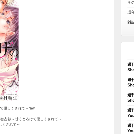
そ
成
雑
週刊
Sho
週刊
Sho
週刊
Sho
けて優しくされて～raw
週刊
You
ザの独占欲～甘くとろけて優しくされて～
しくされて～
週刊
You