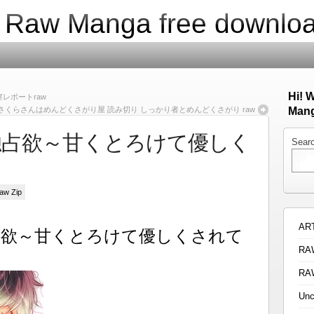
| Raw Manga free downlo
Hi! 
察レポートraw
さくらさんはめんどくさがり屋 読み切り しっかり者とめんどくさがり raw
Mang
独占欲～甘くとろけて優しく
Sear
Raw Zip
AR
占欲～甘くとろけて優しくされて
RA
RA
Unc