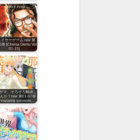
イサーゲーム raw 第
5巻 [Cheisa Gemu Vol
01-15]
サマ、そろそろ離婚し
んか？raw 第01-07巻
nnasama sorosoro…