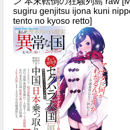
ン 本末転倒の狂騒列島 raw [Mang
sugiru genjitsu ijona kuni ni
tento no kyoso retto]