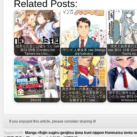
Related Posts:
現実もたまには嘘をつく raw
現実主義勇者の
第01-06巻 [Genjitsu mo
マンガ 人事改革 raw [Manga
raw 第01-15巻 [Genj
Tamani wa Uso…
jinji kaikaku]
Yusha n
異世界帰りの勇者は、ダンジ
ョンが出現した現実世界で、
理不尽に発作を起
インフルエンサーになって金
ンたち raw 第01-04巻
[Novel]…
を稼ぎます！raw…
ni hossa 
If you enjoyed this article, please consider sharing it!
Tagged with:
Manga rifujin sugiru genjitsu ijona kuni nippon Honmatsu tento no