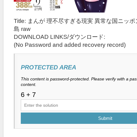
Title: まんが 理不尽すぎる現実 異常な国ニッ
島 raw
DOWNLOAD LINKS/ダウンロード:
(No Password and added recovery record)
PROTECTED AREA
This content is password-protected. Please verify with a pa
content.
Submit