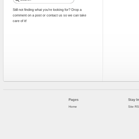
Still not finding what you're looking for? Drop a
comment on a post or contact us so we can take
care of it!
Pages
Stay I
Home
Site R