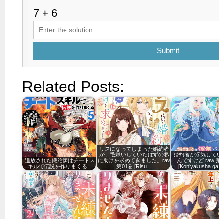
Submit
Related Posts:
リスになってしまった婚約者
が、毛嫌いしていたはずの私
婚約者が浮気して
追放された鍛冶師はチートス
に助けを求めてきました。raw
んですけど raw 第
キルで伝説を作りまくる…
第01巻 [Risu…
[Kon’yakusha g