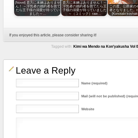
[Novel] 貴方に未練はありませ
貴方に未練はありません！～
ん！ ～浮気者の婚約者を捨て
浮気者の婚約者を捨てたら王
この度、公爵家の
たら王子様の溺愛が待ってい
子様の溺愛が待っていました
者となりました。ra
ました～…
～（コミック）raw…
[Konotabi kosha
If you enjoyed this article, please consider sharing it!
Tagged with:
Kimi wa Mendo na Kon’yakusha Vol 0
Leave a Reply
Name (required)
Mail (will not be published) (requir
Website