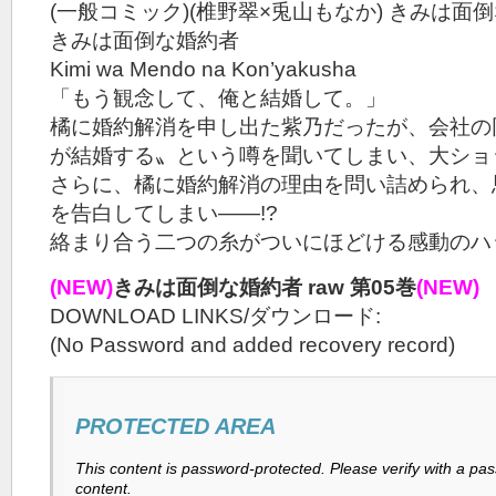
(一般コミック)(椎野翠×兎山もなか) きみは面
きみは面倒な婚約者
Kimi wa Mendo na Kon’yakusha
「もう観念して、俺と結婚して。」
橘に婚約解消を申し出た紫乃だったが、会社の
が結婚する〟という噂を聞いてしまい、大ショ
さらに、橘に婚約解消の理由を問い詰められ、
を告白してしまい――!?
絡まり合う二つの糸がついにほどける感動のハッ
(NEW)
きみは面倒な婚約者 raw 第05巻
(NEW)
DOWNLOAD LINKS/ダウンロード:
(No Password and added recovery record)
PROTECTED AREA
This content is password-protected. Please verify with a pa
content.