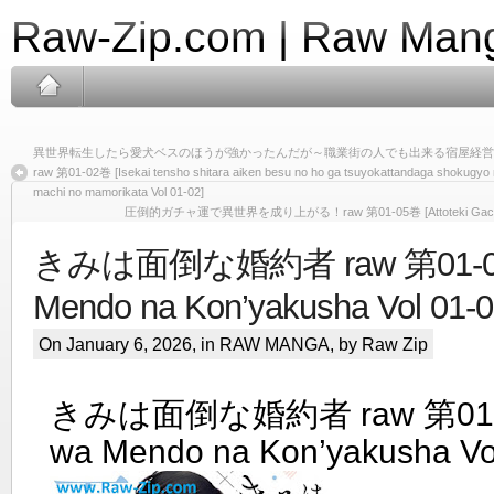
Raw-Zip.com | Raw Mang
異世界転生したら愛犬ベスのほうが強かったんだが～職業街の人でも出来る宿屋経営
raw 第01-02巻 [Isekai tensho shitara aiken besu no ho ga tsuyokattandaga shokugyo m
machi no mamorikata Vol 01-02]
圧倒的ガチャ運で異世界を成り上がる！raw 第01-05巻 [Attoteki Gachaun de 
きみは面倒な婚約者 raw 第01-05巻
Mendo na Kon’yakusha Vol 01-0
On January 6, 2026, in
RAW MANGA
, by Raw Zip
きみは面倒な婚約者 raw 第01-0
wa Mendo na Kon’yakusha Vo