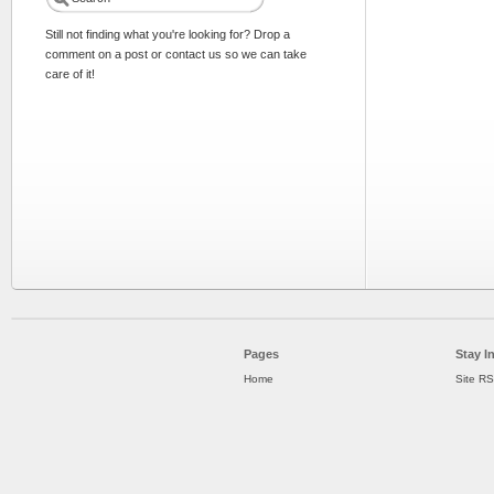
Still not finding what you're looking for? Drop a
comment on a post or contact us so we can take
care of it!
Pages
Stay I
Home
Site R