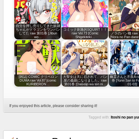
自分を押し売りしてきた奴隷
ちゃんがドラゴンをワンパン
コミック刺激的SQUIRT！！
してた raw 第01巻 [Jibun
raw Vol.73 [Comic
ノラのパン種 raw 
wo…
Shigekiteki…
[Nora no Pan-dane 
[雑誌] COMIC クリベロン
大聖女は天に召されて、パン
幽霊さんと不良A raw
DUMA raw Vol.87 [comic
屋の義娘になりました。raw
巻 [Yurei San to F
KURiBERON…
第01巻 [Daiseijo wa ten ni…
01-03]
If you enjoyed this article, please consider sharing it!
Tagged with:
Itoshi no pan yur