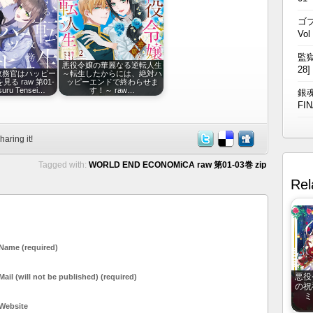
ゴブ
Vol
監獄
悪役令嬢の華麗なる逆転人生
28]
政務官はハッピー
～転生したからには、絶対ハ
る raw 第01-
ッピーエンドで終わらせま
suru Tensei…
す！～ raw…
銀魂
FIN
haring it!
Tagged with:
WORLD END ECONOMiCA raw 第01-03巻 zip
Rel
Name (required)
悪役
Mail (will not be published) (required)
の祝
ミ
Website