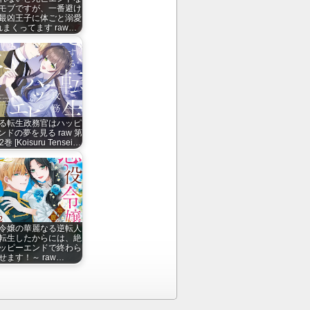
モブですが、一番避け
最凶王子に体ごと溺愛
れまくってます raw…
る転生政務官はハッピ
ンドの夢を見る raw 第
2巻 [Koisuru Tensei…
令嬢の華麗なる逆転人
転生したからには、絶
ッピーエンドで終わら
せます！～ raw…