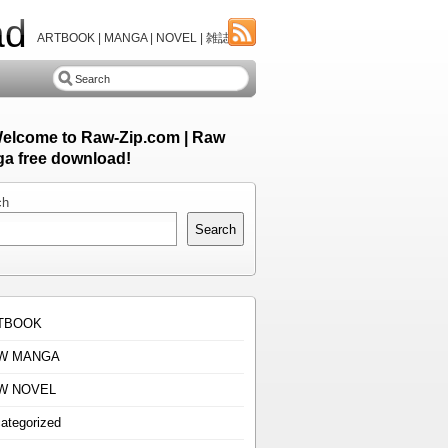
ad
ARTBOOK | MANGA | NOVEL | 雑誌
Welcome to Raw-Zip.com | Raw
a free download!
ch
Search
TBOOK
W MANGA
W NOVEL
ategorized