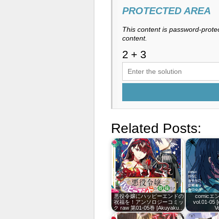
PROTECTED AREA
This content is password-protec
content.
Related Posts:
悪役令嬢にハッピーエンドの
comicエ
祝福を！アンソロジーコミッ
vol.01-05 
ク raw 第01-05巻 [Akuyaku…
Vo