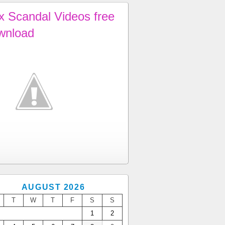
x Scandal Videos free
wnload
AUGUST 2026
T
W
T
F
S
S
1
2