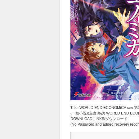
Title: WORLD END ECONOMiCA raw 第
(一般小説)(支倉凍砂) WORLD END ECO
DOWNLOAD LINKS/ダウンロード:
(No Password and added recovery recor