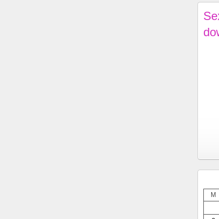
Se
do
M