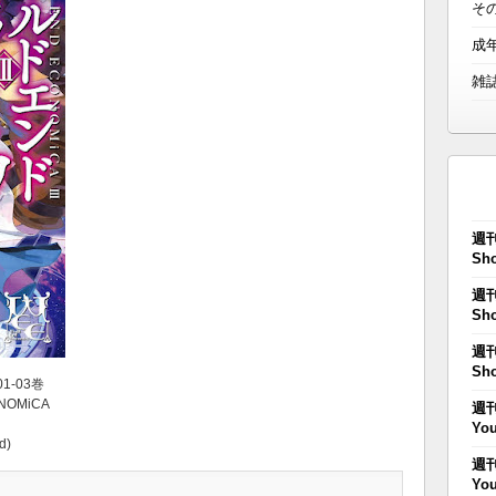
そ
成
雑
週刊
Sho
週刊
Sho
週刊
Sho
01-03巻
NOMiCA
週刊
You
d)
週刊
You