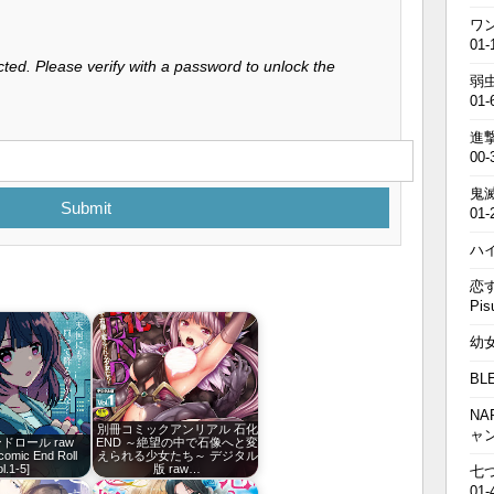
ワン
01-
ted. Please verify with a password to unlock the
弱虫
01-
進撃の
00-
鬼滅の
Submit
01-
ハイキ
恋す
Pis
幼女戦
BL
NA
別冊コミックアンリアル 石化
ャ
ンドロール raw
END ～絶望の中で石像へと変
[comic End Roll
えられる少女たち～ デジタル
l.1-5]
版 raw…
七つの
01-