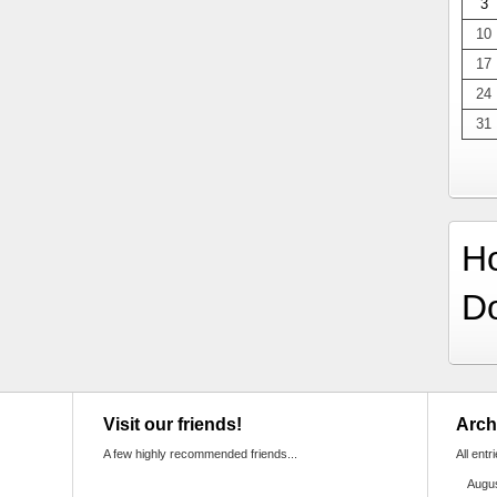
3
10
17
24
31
H
D
Visit our friends!
Arch
A few highly recommended friends...
All entr
Augu