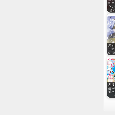
転生
たい
さ
恋す
ーエ
01-0
悪役
生～
対ハ