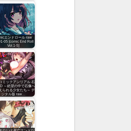
micエンドロール raw
01-05 [comic End Roll
Vol.1-5]
コミックアンリアル 石
ND ～絶望の中で石像へ
えられる少女たち～ デ
ジタル版 raw…
れないと死亡エンドな