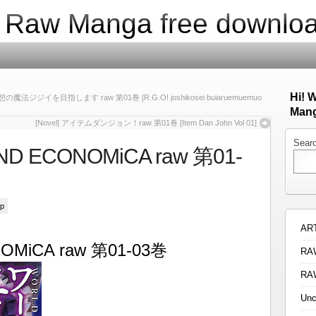
| Raw Manga free downlo
Hi! 
ジジイを目指します raw 第01巻 [R.G.O! joshikosei buiaruemuemuo
Mang
[Novel] アイテムダンジョン！raw 第01巻 [Item Dan John Vol 01]
Sear
END ECONOMiCA raw 第01-
ip
AR
OMiCA raw 第01-03巻
RA
RA
Unc