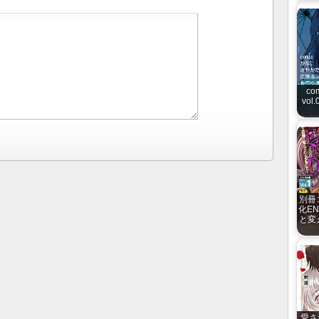
co
vol.
別冊
化E
と変
愛さ