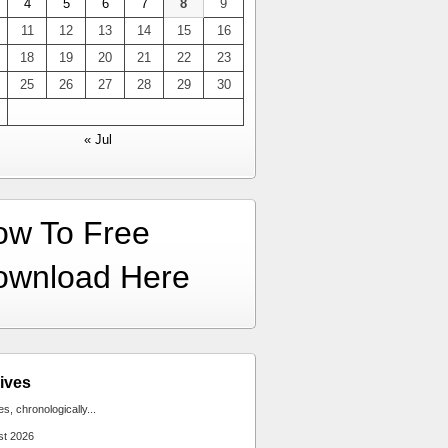
4
5
6
7
8
9
11
12
13
14
15
16
18
19
20
21
22
23
25
26
27
28
29
30
« Jul
ow To Free
ownload Here
ives
ies, chronologically...
st 2026