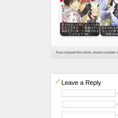
愛されないと死亡エンドな転
生モブですが、一番避けたい
恋する転生
最凶王子に体ごと溺愛されま
エンドの夢を見
くってます raw…
02巻 [Koi
If you enjoyed this article, please consider s
Leave a Reply