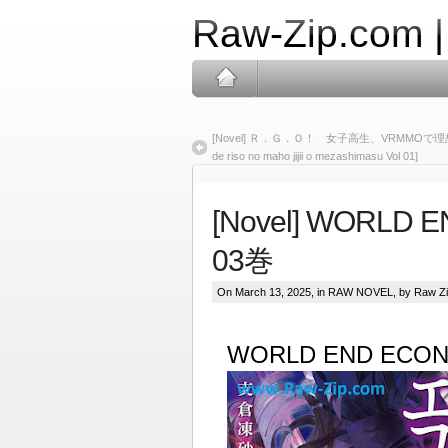
Raw-Zip.com 
[Novel] Ｒ．Ｇ．Ｏ！ 女子高生、VRMMOで理想の魔法
de riso no maho jijii o mezashimasu Vol 01]
[Novel] WORLD 
03巻
On March 13, 2025, in
RAW NOVEL
, by Raw Z
WORLD END ECON