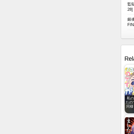
監獄
28]
銀魂
FIN
Rel
私の
たの
同棲