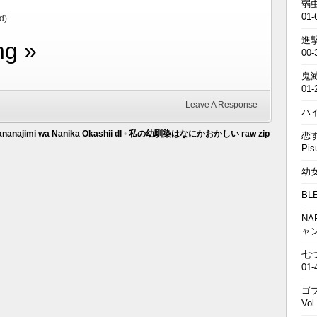
弱虫
01-
d)
進撃の
ng »
00-
鬼滅の
01-
Leave A Response
ハイキ
nanajimi wa Nanika Okashii dl
•
私の幼馴染はなにかおかしい raw zip
恋す
Pis
幼女戦
BL
NA
ャ
七つの
01-
ゴブ
Vol