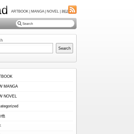
ad
ARTBOOK | MANGA | NOVEL | 雑誌
ch
Search
TBOOK
W MANGA
W NOVEL
ategorized
の他
年