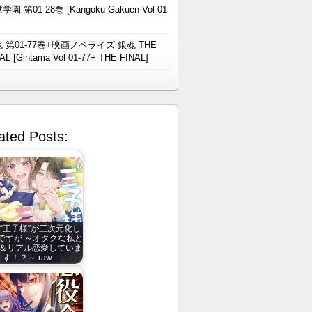
学園 第01-28巻 [Kangoku Gakuen Vol 01-
 第01-77巻+映画ノベライズ 銀魂 THE
AL [Gintama Vol 01-77+ THE FINAL]
ated Posts:
“王子様”が三次元化し
ですが ～オタクな私と
＆リアル恋愛していま
す！？～ raw…