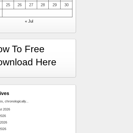
25
26
27
28
29
30
« Jul
ow To Free
ownload Here
ives
ies, chronologically...
st 2026
2026
 2026
2026