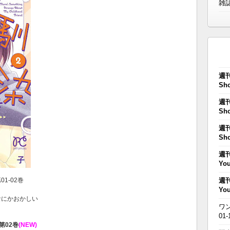
雑
週刊
Sho
週刊
Sho
週刊
Sho
週刊
You
01-02巻
週刊
You
はなにかおかしい
ワン
01-
第02巻
(NEW)