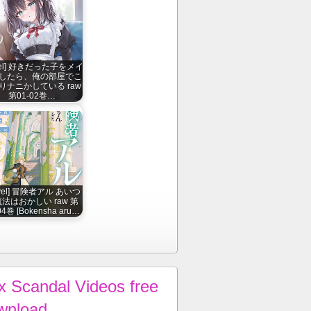
vel] 好きだった子をメイ
したら、俺の部屋でこ
りナニかしている raw
第01-02巻…
ovel] 冒険者アル あいつ
法はおかしい raw 第
04巻 [Bokensha aru…
x Scandal Videos free
wnload