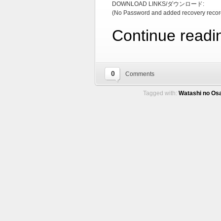
DOWNLOAD LINKS/ダウンロード:
(No Password and added recovery recor
Continue readi
0
Comments
Tagged with:
Watashi no Osa