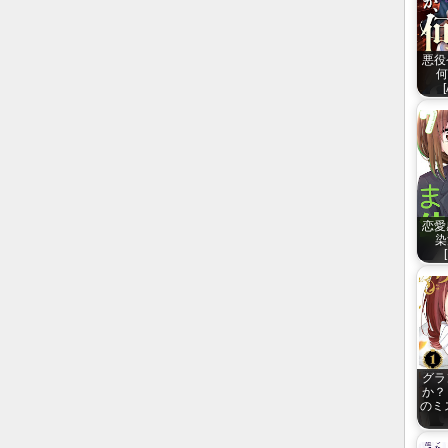
悪役
何
恋愛
染
グラ
か？
のミス