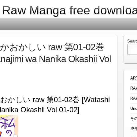
| Raw Manga free downlo
Sear
かしい raw 第01-02巻
najimi wa Nanika Okashii Vol
AR
RA
い raw 第01-02巻 [Watashi
RA
anika Okashii Vol 01-02]
Unc
そ
成