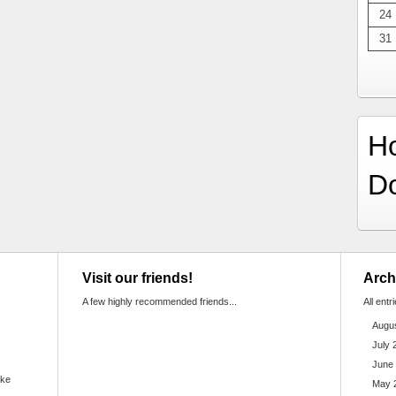
24
31
H
D
Visit our friends!
Arch
A few highly recommended friends...
All entr
Augu
July 
June
ake
May 