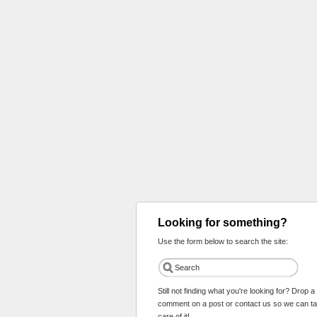
Looking for something?
Use the form below to search the site:
Still not finding what you're looking for? Drop a
comment on a post or contact us so we can t
care of it!