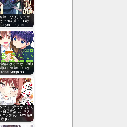
令嬢になりましたが、
か？raw 第01-03巻
[Akuyaku reijo ni…
感情のまるでない幼馴
漫画 raw 第01-07巻
[Renai Kanjo no…
ンプリは私ですけど何
～自己肯定モンスター
コン無双～ raw 第01
巻 [Guranpuri…