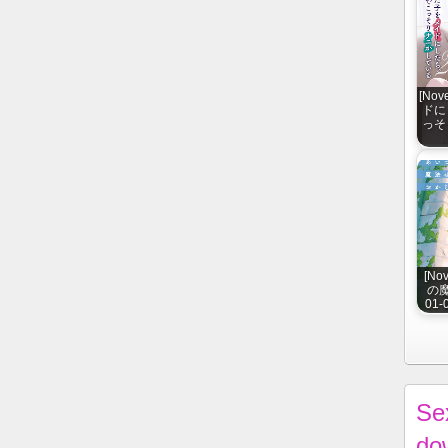
[No
ドに
っそ
[N
の魔
01-
Se
do