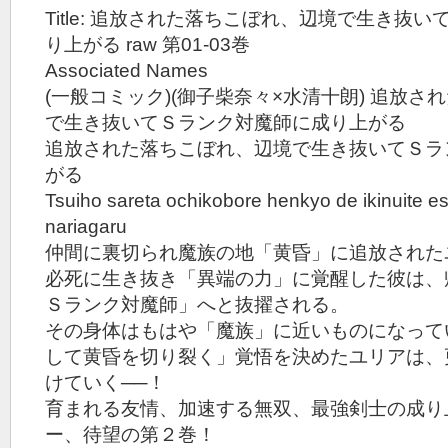
Title: 追放された落ちこぼれ、辺境で生き抜
り上がる raw 第01-03巻
Associated Names
(一般コミック)(御子柴奈々×水清十朗) 追放
で生き抜いてＳランク対魔師に成り上がる
追放された落ちこぼれ、辺境で生き抜いてＳラ
がる
Tsuiho sareta ochikobore henkyo de ikinuite e
nariagaru
仲間に裏切られ魔族の地「黄昏」に追放された
必死に生き抜き「異端の力」に覚醒した彼は、
Ｓランク対魔師」へと抜擢される。
その身体はもはや「魔族」に近いものになって
して黄昏を切り裂く」覚悟を決めたユリアは、
けていく──！
育まれる友情、加速する無双、最強剣士の成り
ー、待望の第２巻！