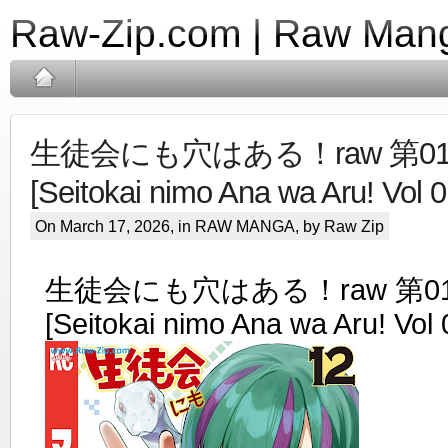
Raw-Zip.com | Raw Mang
生徒会にも穴はある！raw 第01
[Seitokai nimo Ana wa Aru! Vol 0
On March 17, 2026, in
RAW MANGA
, by Raw Zip
生徒会にも穴はある！raw 第01
[Seitokai nimo Ana wa Aru! Vol 