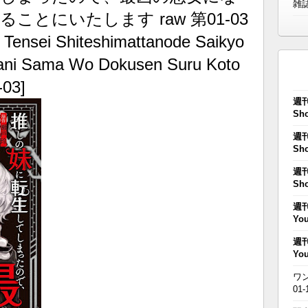
雑
とにいたします raw 第01-03
 Tensei Shiteshimattanode Saikyo
Oani Sama Wo Dokusen Suru Koto
-03]
週刊
Sho
週刊
Sho
週刊
Sho
週刊
You
週刊
You
ワン
01-