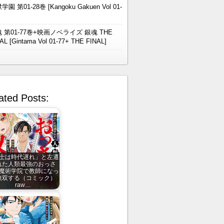
学園 第01-28巻 [Kangoku Gakuen Vol 01-
 第01-77巻+映画ノベライズ 銀魂 THE
AL [Gintama Vol 01-77+ THE FINAL]
ated Posts:
士は時代遅れ」と左遷
れた人類最強のおっさ
魔術学院で教師になっ
無双する（コミック）
raw…