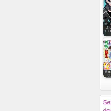
転生
よ
す！r
勇者
役
Se
do