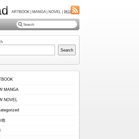
ad
ARTBOOK | MANGA | NOVEL | 雑誌
ch
Search
TBOOK
W MANGA
W NOVEL
ategorized
の他
年