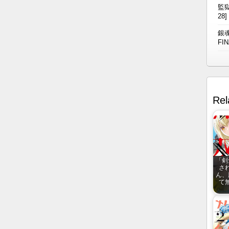
監獄
28]
銀魂
FIN
Rel
「剣
さ
ん、
て