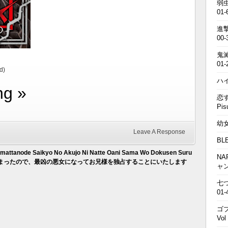
弱虫
01-
進撃の
00-
鬼滅の
01-
d)
ハイキ
ng »
恋す
Pis
幼女戦
Leave A Response
BL
himattanode Saikyo No Akujo Ni Natte Oani Sama Wo Dokusen Suru
NA
まったので、最凶の悪女になってお兄様を独占することにいたします
ャ
七つの
01-
ゴブ
Vol