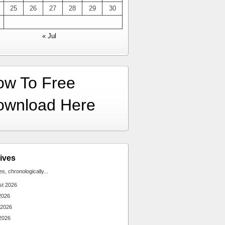
25
26
27
28
29
30
« Jul
ow To Free
ownload Here
ives
ies, chronologically...
st 2026
2026
 2026
2026