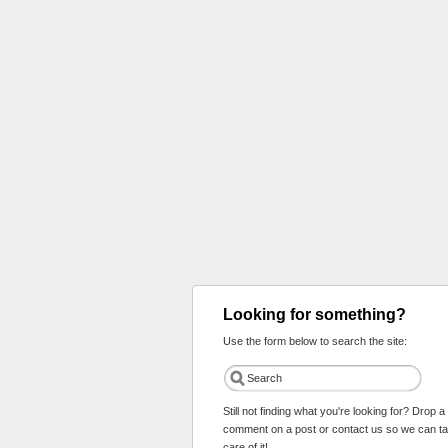
Looking for something?
Use the form below to search the site:
Still not finding what you're looking for? Drop a
comment on a post or contact us so we can t
care of it!