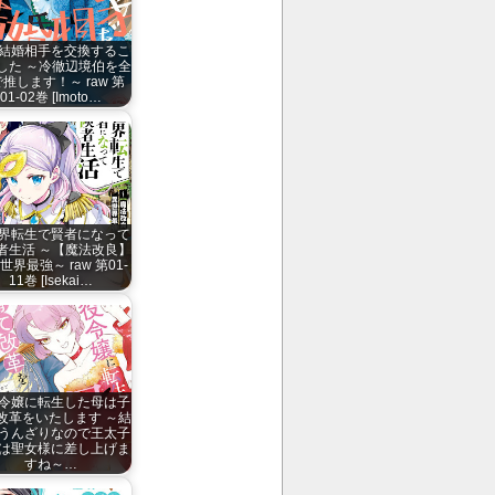
結婚相手を交換するこ
した ～冷徹辺境伯を全
推します！～ raw 第
01-02巻 [Imoto…
界転生で賢者になって
者生活 ～【魔法改良】
世界最強～ raw 第01-
11巻 [Isekai…
令嬢に転生した母は子
改革をいたします ～結
うんざりなので王太子
は聖女様に差し上げま
すね～…