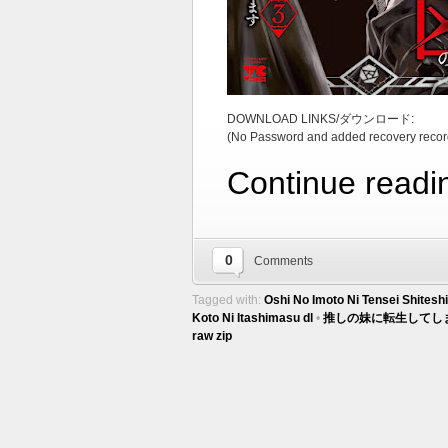
DOWNLOAD LINKS/ダウンロード:
(No Password and added recovery recor
Continue readi
0
Comments
Tagged with:
Oshi No Imoto Ni Tensei Shites
Koto Ni Itashimasu dl
•
推しの妹に転生してし
raw zip