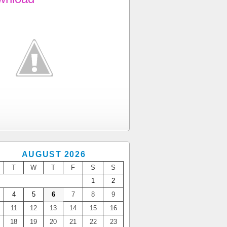
AUGUST 2026
T
W
T
F
S
S
1
2
4
5
6
7
8
9
11
12
13
14
15
16
18
19
20
21
22
23