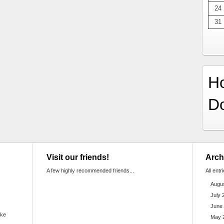
24
31
H
D
Visit our friends!
Arch
A few highly recommended friends...
All entr
Augu
July 
June
ake
May 