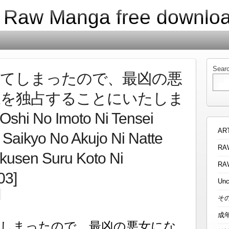
| Raw Manga free downlo
Sear
してしまったので、最凶の悪
様を独占することにいたしま
shi No Imoto Ni Tensei
AR
 Saikyo No Akujo Ni Natte
RA
usen Suru Koto Ni
RA
03]
Unc
そ
成
てしまったので、最凶の悪女にな