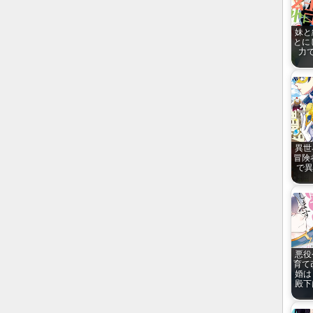
妹と
とに
力で
異世
冒険
で異
悪役
育て
婚は
殿下