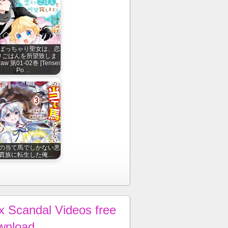
ぽっちゃり聖女は、恋
りごはんを所望致しま
aw 第01-02巻 [Tensei
Po…
の当て馬でしかない悪
貴族に転生した俺…
x Scandal Videos free
wnload