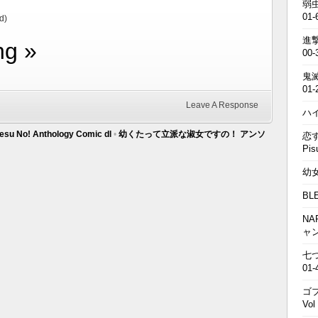
弱虫
01-
d)
進撃の
ng »
00-
鬼滅の
01-
Leave A Response
ハイキ
esu No! Anthology Comic dl
•
幼くたって立派な淑女ですの！ アンソ
恋す
Pis
幼女戦
BL
NA
ャ
七つの
01-
ゴブ
Vol