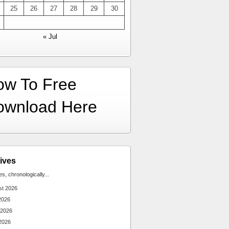
25
26
27
28
29
30
« Jul
ow To Free
ownload Here
ives
ies, chronologically...
st 2026
2026
 2026
2026