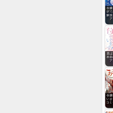
令嬢
択で
解放
ア
選ば
本命
ア
令嬢
いま
コミッ