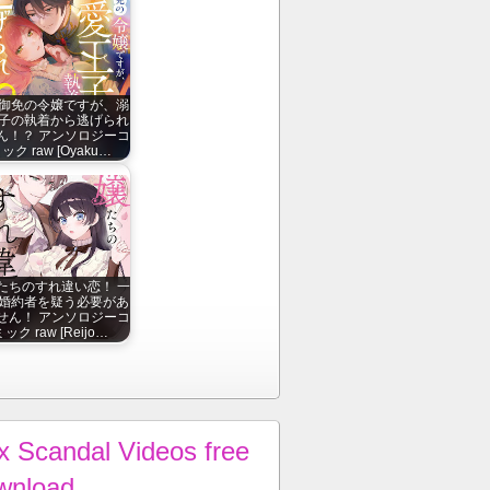
御免の令嬢ですが、溺
子の執着から逃げられ
ん！？ アンソロジーコ
ック raw [Oyaku…
たちのすれ違い恋！ 一
婚約者を疑う必要があ
せん！ アンソロジーコ
ック raw [Reijo…
x Scandal Videos free
wnload