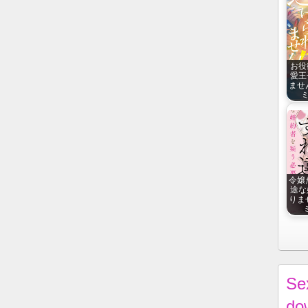
お役
愛王
ませ
ミ
令嬢
途な
りま
ミ
Se
do