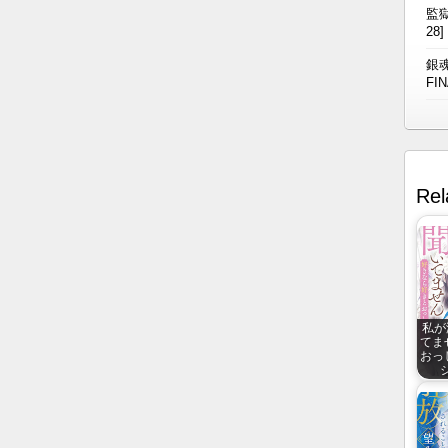
監獄
28]
銀魂
FIN
Rel
私が
てま
おっ