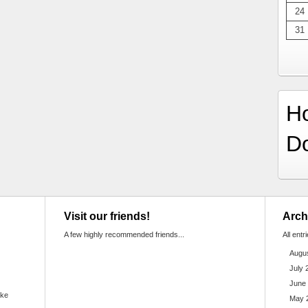
24
31
H
D
Visit our friends!
Arch
A few highly recommended friends...
All entr
Augu
July 
June
ake
May 