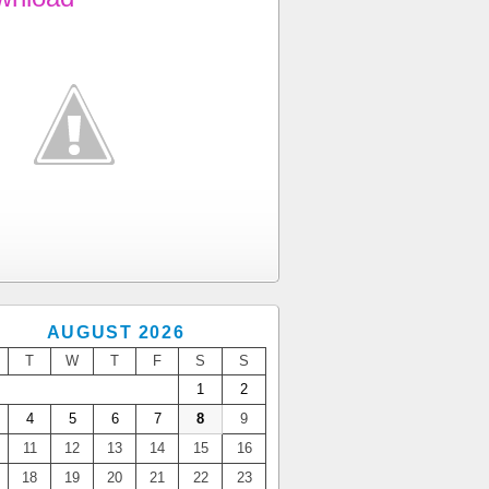
AUGUST 2026
T
W
T
F
S
S
1
2
4
5
6
7
8
9
11
12
13
14
15
16
18
19
20
21
22
23