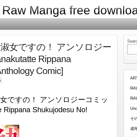
| Raw Manga free downlo
Sear
淑女ですの！ アンソロジー
kutatte Rippana
nthology Comic]
AR
p
RA
女ですの！ アンソロジーコミッ
RA
e Rippana Shukujodesu No!
Unc
そ
成