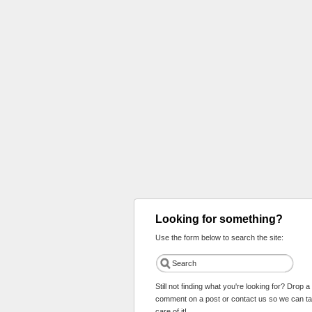
Looking for something?
Use the form below to search the site:
Still not finding what you're looking for? Drop a
comment on a post or contact us so we can t
care of it!