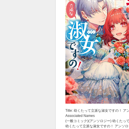
Title: 幼くたって立派な淑女ですの！ ア
Associated Names
(一般コミック)(アンソロジー) 幼くた
幼くたって立派な淑女ですの！ アンソ