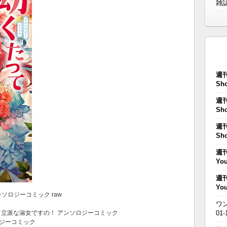
雑
週刊
Sho
週刊
Sho
週刊
Sho
週刊
You
週刊
You
ンソロジーコミック raw
ワン
って立派な淑女ですの！ アンソロジーコミック
01-
ロジーコミック