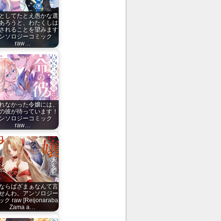
としてたとえ愚かな選
あろうと、わたくしは
されることを望みます
ンソロジーコミック
raw…
れなかった令嬢には、
の彼が待っています！
ンソロジーコミック
raw…
ならばざまぁなんて言
せんわ。アンソロジー
ク raw [Reijonaraba
Zama a…