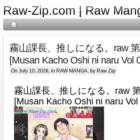
Raw-Zip.com | Raw Mang
霧山課長、推しになる。raw 第0
[Musan Kacho Oshi ni naru Vol 
On July 10, 2026, in
RAW MANGA
, by Raw Zip
霧山課長、推しになる。raw 第0
[Musan Kacho Oshi ni naru Vol