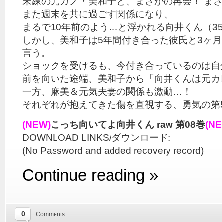
未練の元カノ・美和子と、まさかの再会！ まさか
また週末を共に過ごす関係になり、
まるで10年前のよう…と浮かれる向井くん（3
しかし、美和子は5年間付き合った彼氏と3ヶ
言う。
ショックを受けるも、今付き合っているのは自
前を向いた途端、美和子から「向井くんは元カレ
一方、麻美＆元気夫妻の関係も激動…！
それぞれが抱えてきた傷を直視する、勇気の第5
(NEW)
こっち向いてよ向井くん raw 第08巻
(N
DOWNLOAD LINKS/ダウンロード:
(No Password and added recovery record)
Continue reading »
0
Comments