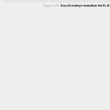
Tagged with:
Kocchi muiteyo mukaikun Vol 01 dl