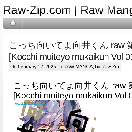
Raw-Zip.com | Raw Mang
こっち向いてよ向井くん raw 第0
[Kocchi muiteyo mukaikun Vol 0
On February 12, 2025, in
RAW MANGA
, by Raw Zip
こっち向いてよ向井くん raw 第
[Kocchi muiteyo mukaikun Vol 