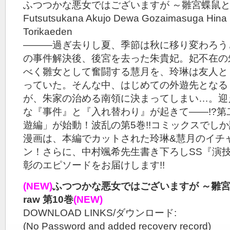
ふつつかな悪女ではございますが ～雛宮蝶鼠
Futsutsukana Akujo Dewa Gozaimasuga Hina
Torikaeden
―――過ぎ去りし夏、季節は秋に移り変わろう
の事件解決後、後宮を去った朱貴妃。妃不在の
べく雛女として奮闘する慧月を、玲琳は友人と
っていた。そんな中、はじめての外遊先となる
が、朱家の治める南領に決まってしまい…。迎
な『事件』と『入れ替わり』が起きて――!?第
遊編」が始動！波乱の第5巻!!コミックスでし
漫画は、本編でカットされた玲琳&慧月のイチ
ン！さらに、中村颯希先生書き下ろしSS『演
彰のエピソードをお届けします!!
(NEW)
ふつつかな悪女ではございますが ～雛
raw 第10巻
(NEW)
DOWNLOAD LINKS/ダウンロード:
(No Password and added recovery record)