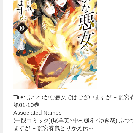
Title: ふつつかな悪女ではございますが ～雛宮
第01-10巻
Associated Names
(一般コミック)(尾羊英×中村颯希×ゆき哉) ふ
ますが ～雛宮蝶鼠とりかえ伝～