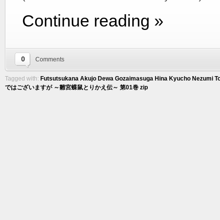
Continue reading »
0
Comments
Tagged with:
Futsutsukana Akujo Dewa Gozaimasuga Hina Kyucho Nezumi Tor
ではございますが ～雛宮蝶鼠とりかえ伝～ 第01巻 zip