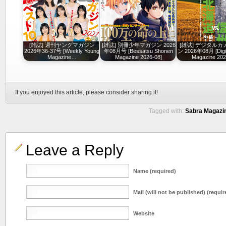
[雑誌] 週刊ヤングマガジン
[雑誌] 別冊少年マガジン 2026
[雑誌] デジタル
2026年36-37号 [Weekly Young
年08月号 [Bessatsu Shonen
ン 2026年08月 [Digi
Magazine…
Magazine 2026-08]
Magazine 202
If you enjoyed this article, please consider sharing it!
Tagged with:
Sabra Magazin
Leave a Reply
Name (required)
Mail (will not be published) (requir
Website