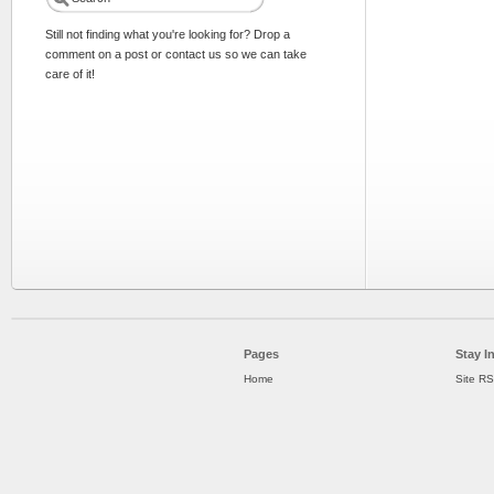
Still not finding what you're looking for? Drop a
comment on a post or contact us so we can take
care of it!
Pages
Stay I
Home
Site R