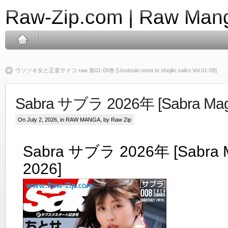
Raw-Zip.com | Raw Mang
ウソツキ女と正直サイコ raw 第01-09巻 [Usotsuki onna to shojiki saiko Vol 01-09]
Sabra サブラ 2026年 [Sabra Maga
On July 2, 2026, in
RAW MANGA
, by Raw Zip
Sabra サブラ 2026年 [Sabra 
2026]