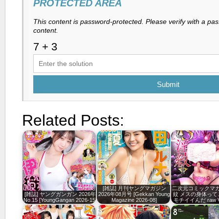
PROTECTED AREA
This content is password-protected. Please verify with a pa
content.
Submit
Related Posts:
[雑誌] 月刊ヤングマガジン
二次元コミックマガ
[雑誌] ヤングガンガン 2026年
2026年08月号 [Gekkan Young
紋 メスの身体って
No.15 [YoungGangan 2026-15]
Magazine 2026-08]
モチイイんだ raw Vo