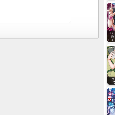
コミ
め 
HOTM
ダ
[