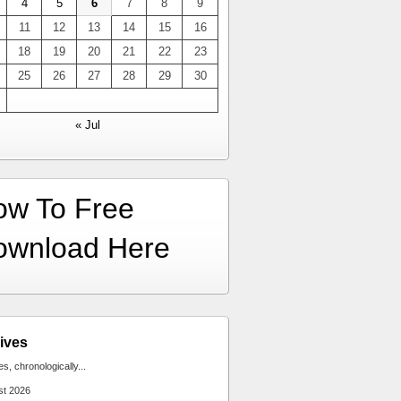
4
5
6
7
8
9
11
12
13
14
15
16
18
19
20
21
22
23
25
26
27
28
29
30
« Jul
ow To Free
ownload Here
ives
ies, chronologically...
st 2026