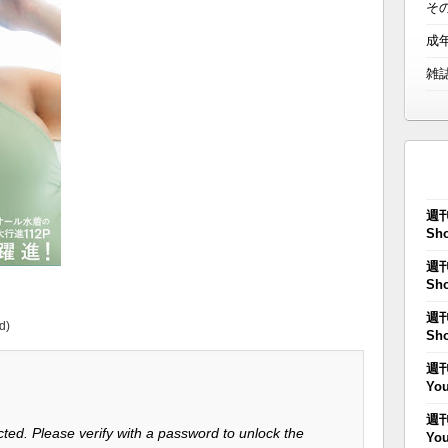
そ
成
雑
週刊
Sho
週刊
Sho
週刊
d)
Sho
週刊
You
週刊
ted. Please verify with a password to unlock the
You