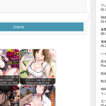
ワン
01-
弱虫
01-
Submit
進撃の
00-
鬼滅の
01-
ハイキ
恋す
Pis
幼女戦
ットミルク濃いめ
.059 [COMIC
ダスコミ raw Vol.1-44
BL
OIME vol. 059]
[Dascomi Vol 01-44]
NA
ャ
七つの
01-