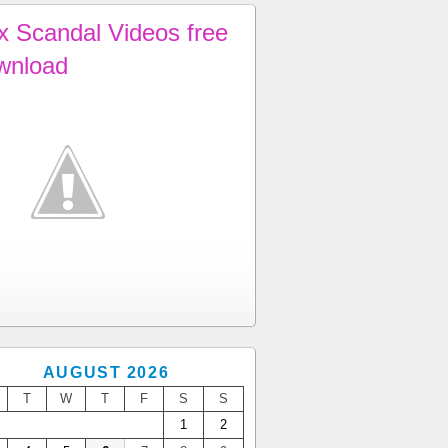
x Scandal Videos free
wnload
AUGUST 2026
T
W
T
F
S
S
1
2