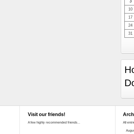
3
10
17
24
31
H
D
Visit our friends!
Arch
A few highly recommended friends...
All entr
Augu