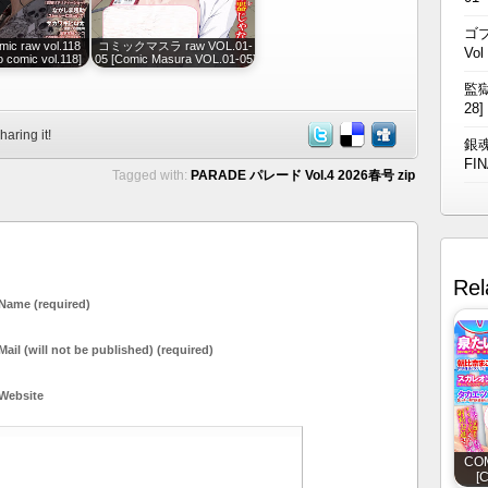
ゴブ
 raw vol.118
コミックマスラ raw VOL.01-
Vol
 comic vol.118]
05 [Comic Masura VOL.01-05]
監獄
28]
haring it!
銀魂
FIN
Tagged with:
PARADE パレード Vol.4 2026春号 zip
Rel
Name (required)
Mail (will not be published) (required)
Website
COM
[