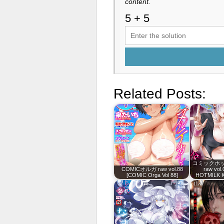
content.
Related Posts:
コミックホ
COMICオルガ raw vol.88
raw vol
[COMIC Orga Vol 88]
HOTMILK K