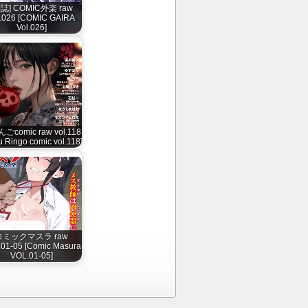
雑誌] COMIC外楽 raw
l.026 [COMIC GAIRA
Vol.026]
ごcomic raw vol.118
u Ringo comic vol.118]
コミックマスラ raw
01-05 [Comic Masura
VOL.01-05]