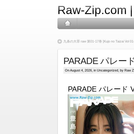
Raw-Zip.com 
九条の大罪 raw 第01-17巻 [Kujo no Taizai Vol 01-
PARADE パレード 
On August 4, 2026, in
Uncategorized
, by Raw Z
PARADE パレード Vo