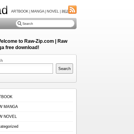
ad
ARTBOOK | MANGA | NOVEL | 雑誌
Welcome to Raw-Zip.com | Raw
a free download!
ch
Search
TBOOK
W MANGA
W NOVEL
ategorized