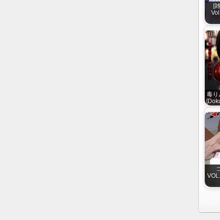
[
Vo
毒りん
[Dok
VOL.