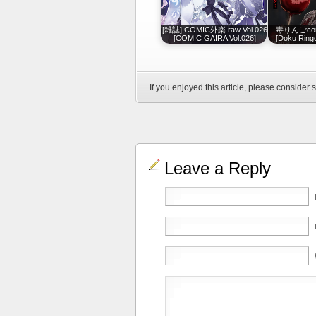
[雑誌] COMIC外楽 raw Vol.026
毒りんごcomic
[COMIC GAIRA Vol.026]
[Doku Ringo
If you enjoyed this article, please consider s
Leave a Reply