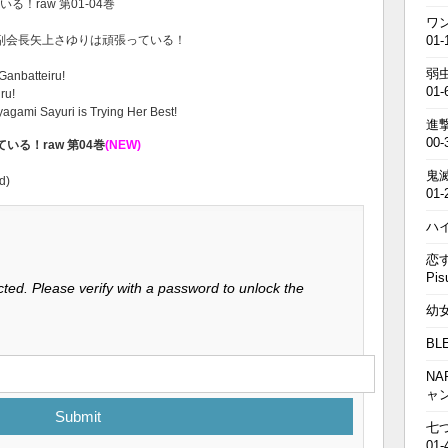
る！raw 第01-04巻
ワン
徒会副会長矢上さゆりは頑張っている！
01-
弱虫
Ganbatteiru!
01-
ru!
agami Sayuri is Trying Her Best!
進撃の
00-
る！raw 第04巻
(NEW)
鬼滅の
d)
01-
ハイキ
恋す
Pis
ted. Please verify with a password to unlock the
幼女戦
BL
NA
ャ
Submit
七つの
01-