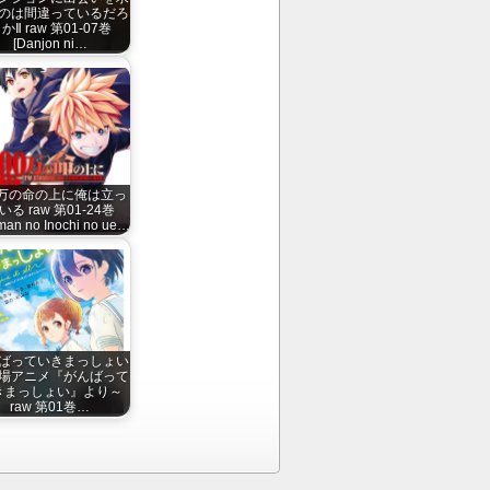
のは間違っているだろ
かⅡ raw 第01-07巻
[Danjon ni…
0万の命の上に俺は立っ
いる raw 第01-24巻
man no Inochi no ue…
ばっていきまっしょい
場アニメ『がんばって
きまっしょい』より～
raw 第01巻…