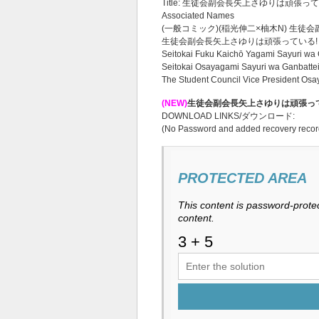
Title: 生徒会副会長矢上さゆりは頑張ってい
Associated Names
(一般コミック)(稲光伸二×柚木N) 生
生徒会副会長矢上さゆりは頑張っている!
Seitokai Fuku Kaichō Yagami Sayuri wa 
Seitokai Osayagami Sayuri wa Ganbattei
The Student Council Vice President Osay
(NEW)
生徒会副会長矢上さゆりは頑張ってい
DOWNLOAD LINKS/ダウンロード:
(No Password and added recovery recor
PROTECTED AREA
This content is password-protec
content.