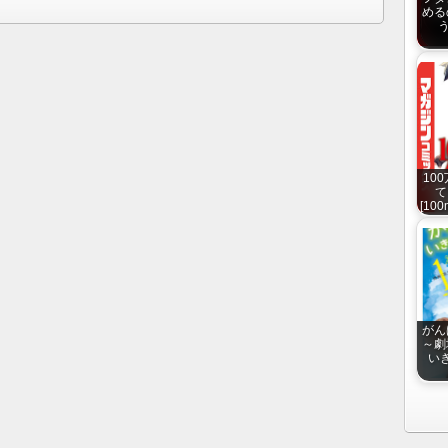
める
う
10
て
[100
がん
～劇
い