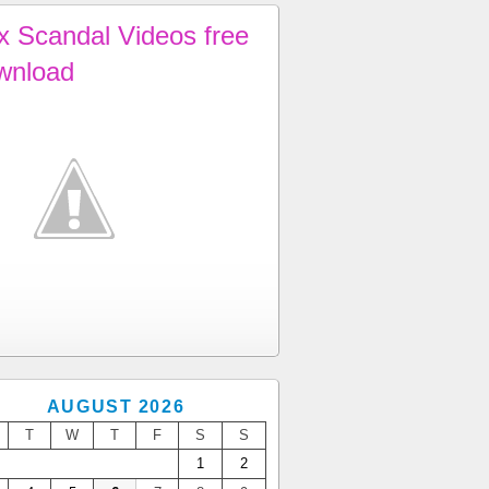
x Scandal Videos free
wnload
AUGUST 2026
T
W
T
F
S
S
1
2