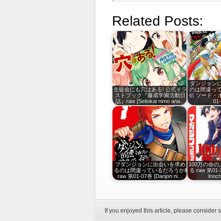
Related Posts:
ダンジョン
生徒会にも穴はある! 公式イラ
のは間違って
ストブック『藤成学園活動日
伝 ソード・オ
誌』raw [Seitokai nimo ana…
01
フダンジョンに出会いを求め
100万の命
るのは間違っているだろうかⅡ
る raw 第01-
raw 第01-07巻 [Danjon ni…
Inoc
If you enjoyed this article, please consider s