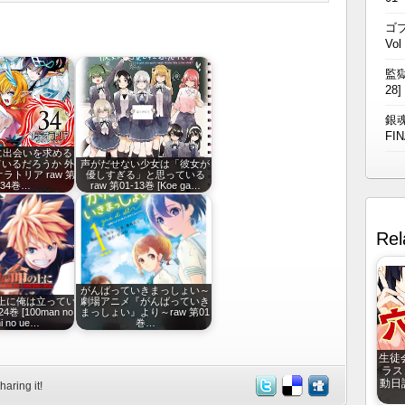
ゴブ
Vol
監獄
28]
銀魂
FIN
に出会いを求める
いるだろうか 外
声がだせない少女は「彼女が
ラトリア raw 第
優しすぎる」と思っている
-34巻…
raw 第01-13巻 [Koe ga…
Rel
がんばっていきまっしょい～
の上に俺は立ってい
劇場アニメ『がんばっていき
24巻 [100man no
まっしょい』より～raw 第01
hi no ue…
巻…
生徒
ラス
動日誌』
haring it!