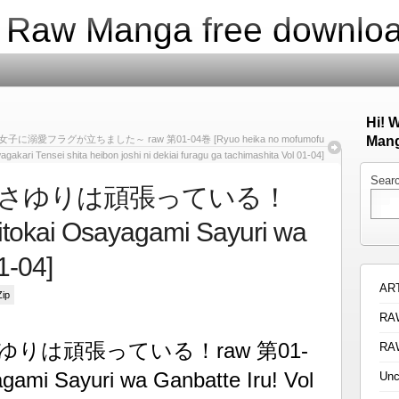
| Raw Manga free downlo
Hi! 
ラグが立ちました～ raw 第01-04巻 [Ryuo heika no mofumofu
Mang
gakari Tensei shita heibon joshi ni dekiai furagu ga tachimashita Vol 01-04]
Sear
さゆりは頑張っている！
tokai Osayagami Sayuri wa
1-04]
AR
Zip
RA
りは頑張っている！raw 第01-
RA
gami Sayuri wa Ganbatte Iru! Vol
Unc