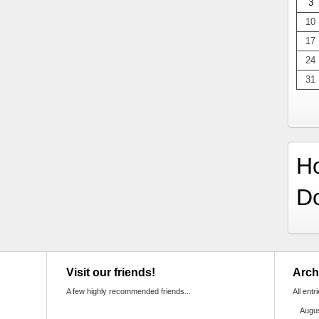
3
10
17
24
31
H
D
Visit our friends!
Arch
A few highly recommended friends...
All entr
Augu