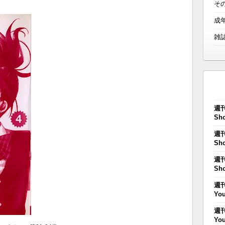
そ
成
雑
週刊
Sho
週刊
Sho
週刊
Sho
週刊
You
週刊
You