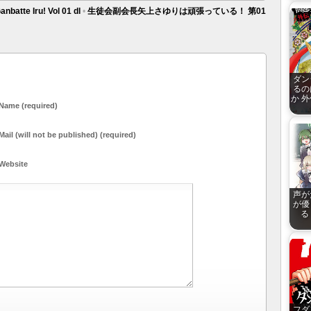
nbatte Iru! Vol 01 dl
•
生徒会副会長矢上さゆりは頑張っている！ 第01
ダン
るの
か 
Name (required)
Mail (will not be published) (required)
Website
声が
が優
る 
フダ