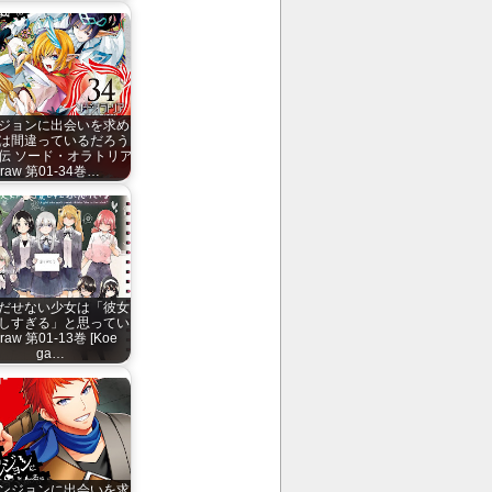
ジョンに出会いを求め
は間違っているだろう
外伝 ソード・オラトリア
raw 第01-34巻…
だせない少女は「彼女
しすぎる」と思ってい
raw 第01-13巻 [Koe
ga…
ンジョンに出会いを求