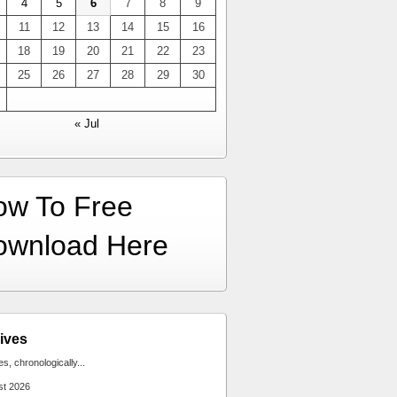
4
5
6
7
8
9
11
12
13
14
15
16
18
19
20
21
22
23
25
26
27
28
29
30
« Jul
ow To Free
ownload Here
ives
ies, chronologically...
st 2026