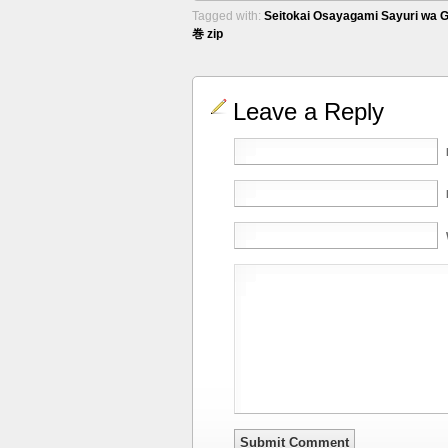
Tagged with:
Seitokai Osayagami Sayuri wa Ga
巻 zip
Leave a Reply