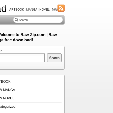
ad
ARTBOOK | MANGA | NOVEL | 雑誌
Welcome to Raw-Zip.com | Raw
a free download!
ch
Search
TBOOK
W MANGA
W NOVEL
ategorized